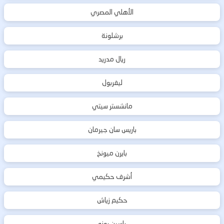
الأهلي المصري
برشلونة
ريال مدريد
ليفربول
مانشستر سيتي
باريس سان جيرمان
بايرن ميونخ
أشرف حكيمي
حكيم زياش
ياسين بونو