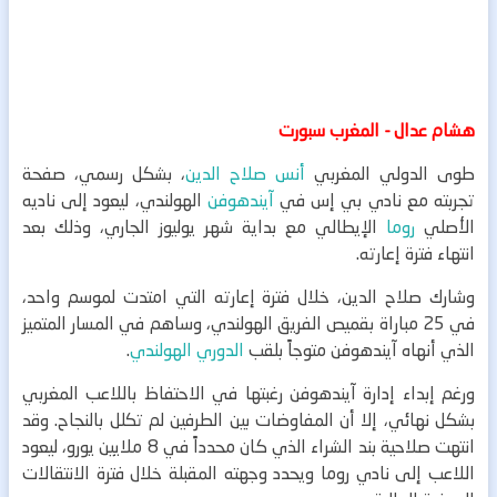
هشام عدال - المغرب سبورت
طوى الدولي المغربي
أنس صلاح الدين
، بشكل رسمي، صفحة
تجربته مع نادي بي إس في
آيندهوفن
الهولندي، ليعود إلى ناديه
الأصلي
روما
الإيطالي مع بداية شهر يوليوز الجاري، وذلك بعد
انتهاء فترة إعارته.
وشارك صلاح الدين، خلال فترة إعارته التي امتدت لموسم واحد،
في 25 مباراة بقميص الفريق الهولندي، وساهم في المسار المتميز
الذي أنهاه آيندهوفن متوجاً بلقب
الدوري الهولندي
.
ورغم إبداء إدارة آيندهوفن رغبتها في الاحتفاظ باللاعب المغربي
بشكل نهائي، إلا أن المفاوضات بين الطرفين لم تكلل بالنجاح. وقد
انتهت صلاحية بند الشراء الذي كان محدداً في 8 ملايين يورو، ليعود
اللاعب إلى نادي روما ويحدد وجهته المقبلة خلال فترة الانتقالات