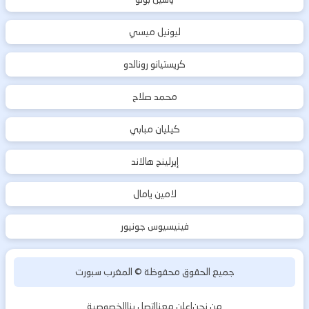
ليونيل ميسي
كريستيانو رونالدو
محمد صلاح
كيليان مبابي
إيرلينج هالاند
لامين يامال
فينيسيوس جونيور
جميع الحقوق محفوظة ©
المغرب سبورت
من نحن
اعلن معنا
اتصل بنا
الخصوصية