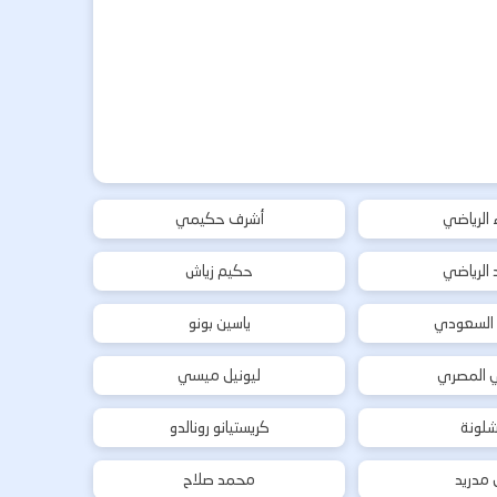
ء الرياضي
أشرف حكيمي
د الرياضي
حكيم زياش
 السعودي
ياسين بونو
ي المصري
ليونيل ميسي
شلونة
كريستيانو رونالدو
ل مدريد
محمد صلاح