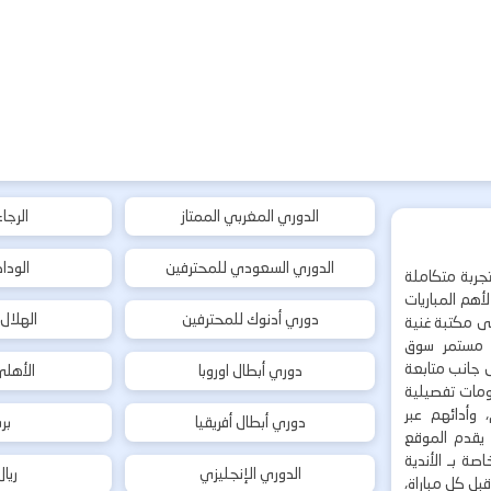
الدوري المغربي الممتاز
الرجا
الدوري السعودي للمحترفين
الودا
جربة متكاملة
هم المباريات
دوري أدنوك للمحترفين
الهلال
إلى مكتبة غنية
 مستمر سوق
ى جانب متابعة
دوري أبطال اوروبا
الأهل
لومات تفصيلية
 وأدائهم عبر
دوري أبطال أفريقيا
بر
 يقدم الموقع
ة بـ الأندية
الدوري الإنجليزي
ريا
بل كل مباراة،