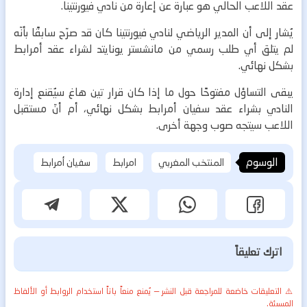
عقد اللاعب الحالي هو عبارة عن إعارة من نادي فيورنتينا.
يُشار إلى أن المدير الرياضي لنادي فيورنتينا كان قد صرّح سابقًا بأنّه
لم يتلق أي طلب رسمي من مانشستر يونايتد لشراء عقد أمرابط
بشكل نهائي.
يبقى التساؤل مفتوحًا حول ما إذا كان قرار تين هاغ سيُقنع إدارة
النادي بشراء عقد سفيان أمرابط بشكل نهائي، أم أنّ مستقبل
اللاعب سيتجه صوب وجهة أخرى.
الوسوم
المنتخب المغربي
امرابط
سفيان أمرابط
اترك تعليقاً
⚠️ التعليقات خاضعة للمراجعة قبل النشر — يُمنع منعاً باتاً استخدام الروابط أو الألفاظ
المسيئة.