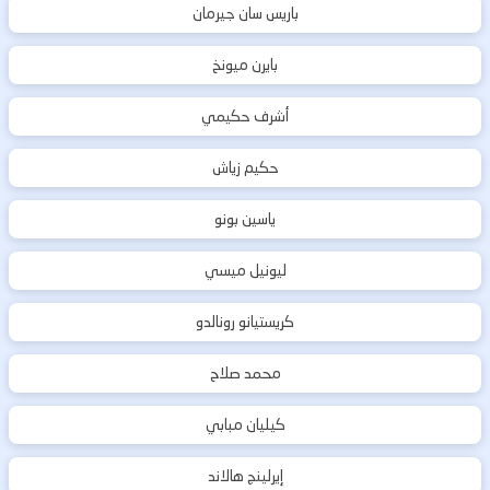
باريس سان جيرمان
بايرن ميونخ
أشرف حكيمي
حكيم زياش
ياسين بونو
ليونيل ميسي
كريستيانو رونالدو
محمد صلاح
كيليان مبابي
إيرلينج هالاند