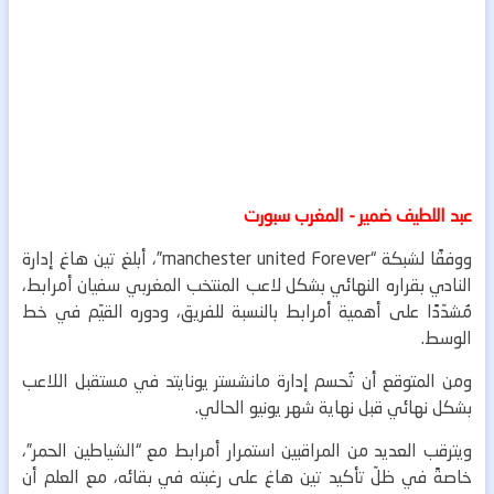
عبد اللطيف ضمير - المغرب سبورت
ووفقًا لشبكة “manchester united Forever”، أبلغ تين هاغ إدارة
النادي بقراره النهائي بشكل لاعب المنتخب المغربي سفيان أمرابط،
مُشدّدًا على أهمية أمرابط بالنسبة للفريق، ودوره القيّم في خط
الوسط.
ومن المتوقع أن تُحسم إدارة مانشستر يونايتد في مستقبل اللاعب
بشكل نهائي قبل نهاية شهر يونيو الحالي.
ويترقب العديد من المراقبين استمرار أمرابط مع “الشياطين الحمر”،
خاصةً في ظلّ تأكيد تين هاغ على رغبته في بقائه، مع العلم أن