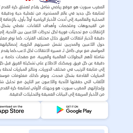
المغرب سبورت هو موقع رياضي شامل يقدّم لعشاق كرة القدم ت
لمتابعة كل جديد في عالم المستديرة، من تغطية حية ودقيقة لأ
المحلية والعالمية، إلى أحدث الأخبار الرياضية أولاً بأول، بالإضافة 
من الفيديوهات وملخصات وأهداف اللقاءات. نغطي بشكل
الإنتقالات مع تحديثات فورية لكل تحركات اللاعبين بين الأندية، إل
دقيقة لأخبار انتقالات الفريق خلال مختلف الفترات. كما نوفر مع
حول اللاعبين والمدربين تشمل مسيرتهم الكروية، إحصائياتهم،
المواسم، مع عرض كامل لـ مسيرة الانتقالات لكل لاعب.كما يقدم
شاملة لأهم البطولات العالمية والعربية، مع صفحات خاصة بـ ال
دقيقة عن كل فريق. ويمكنك الاطلاع على تشكيلة الفريق قبل كل 
إلى متابعة الترتيب في مختلف الدوريات، ونتائج المباريات لحظة
المباريات القادمة بشكل محدث. ونوفر كذلك معلومات موسع
الألقاب التي حققتها الأندية واللاعبون عبر التاريخ، مع تحليل 
وإنجازاتهم. المغرب سبورت هو وجهتك الأولى لمتابعة كرة القدم 
من الأخبار السريعة إلى البيانات العميقة والتحليلات الدقيقة.