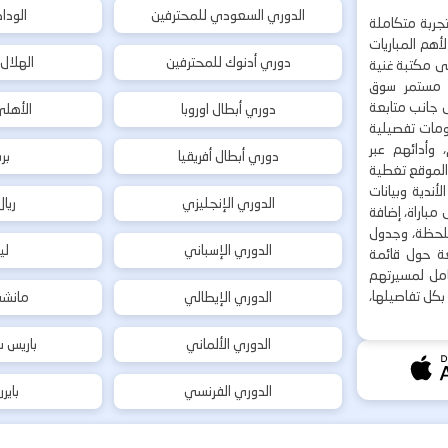
الدوري السعودي للمحترفين
الودا
جربة متكاملة
هم المباريات
دوري أدنوك للمحترفين
الهلال
إلى مكتبة غنية
 مستمر سوق
ى جانب متابعة
دوري أبطال اوروبا
الأهل
لومات تفصيلية
 وأدائهم عبر
دوري أبطال أفريقيا
بر
 الموقع تغطية
أندية وبيانات
الدوري الإنجليزي
ريا
مباراة، إضافة
 بلحظة، وجدول
الدوري الإسباني
لي
ة حول قائمة
شامل لمسيرتهم
بكل تفاصيلها،
الدوري الإيطالي
مانشس
الدوري الألماني
باريس س
الدوري الفرنسي
باير