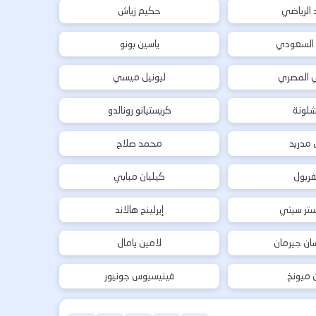
د الرياضي
حكيم زياش
 السعودي
ياسين بونو
ي المصري
ليونيل ميسي
شلونة
كريستيانو رونالدو
ل مدريد
محمد صلاح
فربول
كيليان مبابي
تر سيتي
إيرلينج هالاند
ان جيرمان
لامين يامال
ن ميونخ
فينيسيوس جونيور