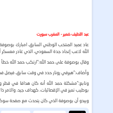
عبد اللطيف ضمير - المغرب سبورت
عاد عميد المنتخب الوطني السابق، امبارك بوصوفة،
الله لاعب إتحاد جدة السعودي، الذي غادر معسكر 
وقال بوصوفة على حمد الله:”ارتكب حمد الله خطأ حينم
وأضاف:”هيرفي رونار حدد في وقت سابق، فيصل فجر كم
وتابع:”مشكلة حمد الله أنه كان هدافا في قطر و
بوطيب تميز في الإقصائيات، كهداف جيد، والامر ذاته
ويبدو أن بوصوفة الذي كان يتحدث مع صفحة سوكر 212 بتويتر تناسى أن الحادثة وقعت في لقاء ودي وليس رس