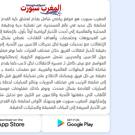
المغرب سبورت هو موقع رياضي شامل يقدّم لعشاق كرة القدم ت
لمتابعة كل جديد في عالم المستديرة، من تغطية حية ودقيقة لأ
المحلية والعالمية، إلى أحدث الأخبار الرياضية أولاً بأول، بالإضافة 
من الفيديوهات وملخصات وأهداف اللقاءات. نغطي بشكل
الإنتقالات مع تحديثات فورية لكل تحركات اللاعبين بين الأندية، إل
دقيقة لأخبار انتقالات الفريق خلال مختلف الفترات. كما نوفر مع
حول اللاعبين والمدربين تشمل مسيرتهم الكروية، إحصائياتهم،
المواسم، مع عرض كامل لـ مسيرة الانتقالات لكل لاعب.كما يقدم
شاملة لأهم البطولات العالمية والعربية، مع صفحات خاصة بـ ال
دقيقة عن كل فريق. ويمكنك الاطلاع على تشكيلة الفريق قبل كل 
إلى متابعة الترتيب في مختلف الدوريات، ونتائج المباريات لحظة
المباريات القادمة بشكل محدث. ونوفر كذلك معلومات موسع
الألقاب التي حققتها الأندية واللاعبون عبر التاريخ، مع تحليل 
وإنجازاتهم. المغرب سبورت هو وجهتك الأولى لمتابعة كرة القدم 
من الأخبار السريعة إلى البيانات العميقة والتحليلات الدقيقة.