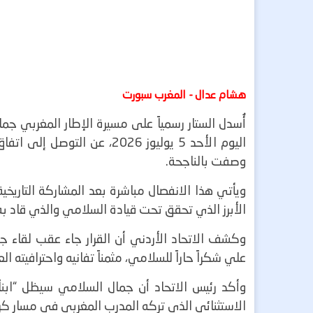
هشام عدال - المغرب سبورت
أُسدل الستار رسمياً على مسيرة الإطار المغربي جما
اليوم الأحد 5 يوليوز 2026، 
وصفت بالناجحة.
ويأتي هذا الانفصال مباشرة بعد المشاركة التاريخ
الأبرز الذي تحقق تحت قيادة السلامي والذي قاد به 
وكشف الاتحاد الأردني أن القرار جاء عقب لقاء جم
علي شكراً حاراً للسلامي، مثمناً تفانيه واحترافيته 
وأكد رئيس الاتحاد أن جمال السلامي سيظل “ابناً عز
الاستثنائي الذي تركه المدرب المغربي في مسار كرة ا