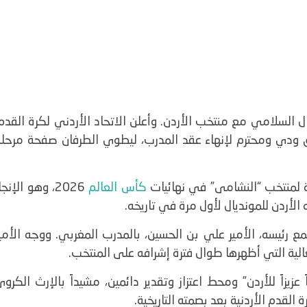
ل السلامي مع منتخب الأردن. وأعلن الاتحاد الأردني لكرة القدم
عن التوصل إلى اتفاق ودي ومحترم لإنهاء عقد المدرب، ليطوي الطرفان صفحة مرحل
ية لمنتخب “النشامى” في نهائيات
كأس العالم
2026، وهو الإنجا
الأردن للمونديال لأول مرة في تاريخه.
ع رئيسه، الأمير علي بن الحسين، بالمدرب المغربي. ووجه الأمي
العالية التي أظهرها طوال فترة إشرافه على المنتخب.
يزاً للأردن” ومحط اعتزاز وتقدير دائمين، مشيداً بالإرث الكرو
لقدم الأردنية بعد بصمته التاريخية.