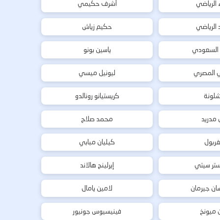
ء الرياضي
أشرف حكيمي
د الرياضي
حكيم زياش
 السعودي
ياسين بونو
ي المصري
ليونيل ميسي
شلونة
كريستيانو رونالدو
ل مدريد
محمد صلاح
فربول
كيليان مبابي
تر سيتي
إيرلينج هالاند
ان جيرمان
لامين يامال
ن ميونخ
فينيسيوس جونيور