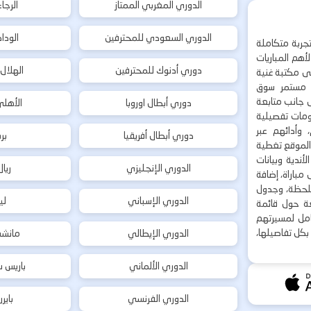
الدوري المغربي الممتاز
الرجا
الدوري السعودي للمحترفين
الودا
جربة متكاملة
هم المباريات
دوري أدنوك للمحترفين
الهلال
إلى مكتبة غنية
 مستمر سوق
ى جانب متابعة
دوري أبطال اوروبا
الأهل
لومات تفصيلية
 وأدائهم عبر
دوري أبطال أفريقيا
بر
 الموقع تغطية
أندية وبيانات
الدوري الإنجليزي
ريا
مباراة، إضافة
 بلحظة، وجدول
الدوري الإسباني
لي
ة حول قائمة
شامل لمسيرتهم
بكل تفاصيلها،
الدوري الإيطالي
مانشس
الدوري الألماني
باريس س
الدوري الفرنسي
باير