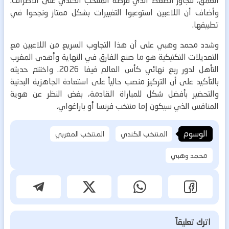
العمق، لتجاوز الضغط الذي فرضه المنتخب الكندي على الأطراف.
وأضاف أن اللاعبين استوعبوا التغييرات بشكل ممتاز ونجحوا في
تطبيقها.
وشدد محمد وهبي على أن هذا التجاوب السريع من اللاعبين مع
التعديلات التكتيكية هو ما صنع الفارق في النهاية وأهدى المغرب
التأهل لدور ربع نهائي كأس العالم فيفا 2026. واختتم حديثه
بالتأكيد على أن التركيز منصب حالياً على استعادة الجاهزية البدنية
والتحضير بأفضل شكل للمباراة القادمة، بغض النظر عن هوية
المنافس الذي سيكون إما منتخب فرنسا أو باراغواي.
الوسوم
المنتخب الكندي
المنتخب المغربي
محمد وهبي
اترك تعليقاً