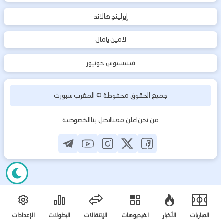
إيرلينج هالاند
لامين يامال
فينيسيوس جونيور
جميع الحقوق محفوظة ©
المغرب سبورت
من نحن
اعلن معنا
اتصل بنا
الخصوصية
المباريات
الأخبار
الفيديوهات
الإنتقالات
البطولات
الإعدادات