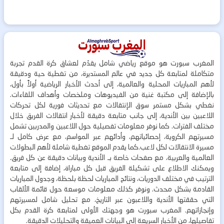
المغرب سبورت هو موقع رياضي شامل يقدّم لعشاق كرة القدم تجربة
متكاملة لمتابعة كل جديد في عالم المستديرة، من تغطية حية ودقيقة
لأهم المباريات المحلية والعالمية، إلى أحدث الأخبار الرياضية أولاً بأول،
بالإضافة إلى مكتبة غنية من الفيديوهات وملخصات وأهداف اللقاءات.
نغطي بشكل مستمر سوق الإنتقالات مع تحديثات فورية لكل تحركات
اللاعبين بين الأندية، إلى جانب متابعة دقيقة لأخبار انتقالات الفريق خلال
مختلف الفترات. كما نوفر معلومات تفصيلية حول اللاعبين والمدربين تشمل
مسيرتهم الكروية، إحصائياتهم، وأدائهم عبر المواسم، مع عرض كامل لـ
مسيرة الانتقالات لكل لاعب.كما يقدم الموقع تغطية شاملة لأهم البطولات
العالمية والعربية، مع صفحات خاصة بـ الأندية وبيانات دقيقة عن كل فريق.
ويمكنك الاطلاع على تشكيلة الفريق قبل كل مباراة، إضافة إلى متابعة
الترتيب في مختلف الدوريات، ونتائج المباريات لحظة بلحظة، وجدول المباريات
القادمة بشكل محدث. ونوفر كذلك معلومات موسعة حول قائمة الألقاب
التي حققتها الأندية واللاعبون عبر التاريخ، مع تحليل شامل لمسيرتهم
وإنجازاتهم. المغرب سبورت هو وجهتك الأولى لمتابعة كرة القدم بكل
تفاصيلها، من الأخبار السريعة إلى البيانات العميقة والتحليلات الدقيقة.