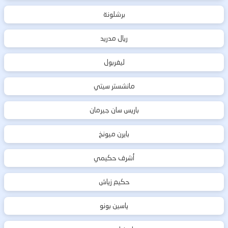
برشلونة
ريال مدريد
ليفربول
مانشستر سيتي
باريس سان جيرمان
بايرن ميونخ
أشرف حكيمي
حكيم زياش
ياسين بونو