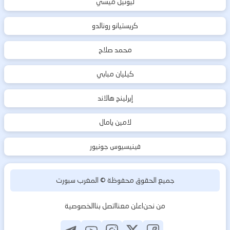
ليونيل ميسي
كريستيانو رونالدو
محمد صلاح
كيليان مبابي
إيرلينج هالاند
لامين يامال
فينيسيوس جونيور
جميع الحقوق محفوظة ©
المغرب سبورت
من نحن
اعلن معنا
اتصل بنا
الخصوصية