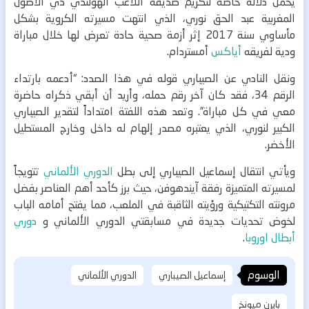
يحمل دلالة خاصة لتكريم صديقه اللاعب الهولندي ذي الأصول
المغربية عبد الحق نوري، الذي انتهت مسيرته الكروية بشكل
مأساوي سنة 2017 إثر أزمة صحية حادة تعرض لها خلال مباراة
ودية لفريقه
أياكس
أمستردام.
ونقل النادي عن الصيباري قوله في هذا الصدد: “أدعمه بارتداء
الرقم 34، فقد كان آخر رقم حمله، وأريد أن أبقي ذكراه حاضرة
معي في كل مباراة”. وتعد هذه اللفتة امتداداً لتقدير الصيباري
الكبير لنوري، الذي يعتبره مصدر إلهام له داخل وخارج المستطيل
الأخضر.
ويأتي انتقال إسماعيل الصيباري إلى بطل
الدوري الألماني
تتويجاً
لمسيرته المتميزة رفقة آيندهوفن، حيث برز كأحد أهم العناصر بفضل
مرونته التكتيكية ورؤيته الثاقبة في الملعب، مما يفتح أمامه الباب
لخوض تحديات جديدة في مسابقتي الدوري الألماني و
دوري
أبطال اوروبا
.
الوسوم
إسماعيل الصيباري
الدوري الألماني
بايرن ميونخ