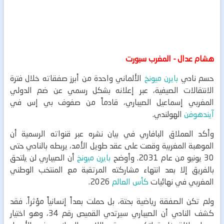
هشام عدال - المغرب سبورت
حسم نادي
بايرن ميونخ
الألماني واحدة من أبرز صفقاته خلال فترة
الانتقالات الصيفية، عبر إعلانه بشكل رسمي عن ضم الدولي
المغربي إسماعيل الصيباري، قادماً من صفوف بي إس في
آيندهوفن
الهولندي.
وأكد العملاق البافاري في بيان نشره عبر قنواته الرسمية أن
الموهبة المغربية وقعت على عقد طويل الأمد، يربطه بالنادي حتى
30 يونيو من عام 2031. وأوضح
بايرن ميونخ
أن الصيباري لن يلتحق
بالفريق إلا بعد انتهاء مشاركته المرتقبة مع المنتخب الوطني
المغربي في نهائيات
كأس العالم
2026.
ولم تكن الصفقة رياضية بحتة، بل حملت بعداً إنسانياً مؤثراً. فقد
كشف النادي أن الصيباري سيرتدي القميص رقم 34، وهو اختيار