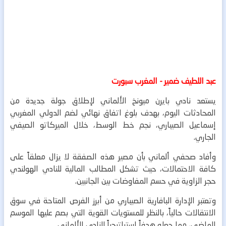
عبد اللطيف ضمير - المغرب سبورت
يستعد نادي بايرن ميونخ الألماني لإطلاق جولة جديدة من
المحادثات اليوم، بهدف بلوغ اتفاق نهائي لضم الدولي المغربي
إسماعيل الصيباري، نجم خط الوسط، خلال الميركاتو الصيفي
الجاري.
وأفاد صحفي ألماني بأن مصير هذه الصفقة لا يزال معلقاً على
كافة الاحتمالات، حيث تشكل المطالب المالية للنادي الهولندي
حجر الزاوية في حسم المفاوضات بين الجانبين.
وتعتبر الإدارة البافارية الصيباري من أبرز الفرص المتاحة في سوق
الانتقالات حالياً، بالنظر للمستويات القوية التي بصم عليها الموسم
الماضي، مما جعله هدفاً استراتيجياً للنادي الألماني.