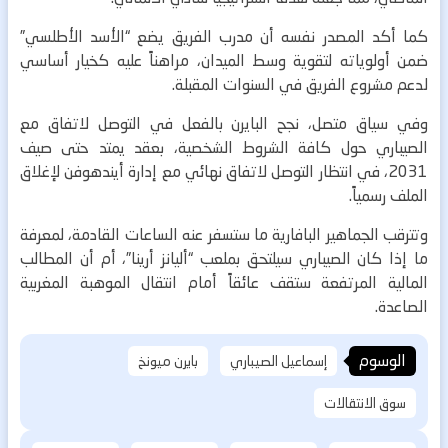
كما أكد المصدر نفسه أن مدرب الفريق يضع “الأسد الأطلسي”
ضمن أولوياته لتقوية وسط الميدان، مراهناً عليه كخيار أساسي
لدعم مشروع الفريق في السنوات المقبلة.
وفي سياق متصل، نجح البايرن بالفعل في التوصل لاتفاق مع
الصيباري حول كافة الشروط الشخصية، بعقد يمتد حتى صيف
2031، في انتظار التوصل لاتفاق نهائي مع إدارة أيندهوفن لإغلاق
الملف رسمياً.
وتترقب الجماهير البافارية ما ستسفر عنه الساعات القادمة، لمعرفة
ما إذا كان الصيباري سيلتحق بملعب “أليانز أرينا”، أم أن المطالب
المالية المرتفعة ستقف عائقاً أمام انتقال الموهبة المغربية
الصاعدة.
الوسوم
إسماعيل الصيباري
بايرن ميونخ
سوق الانتقالات