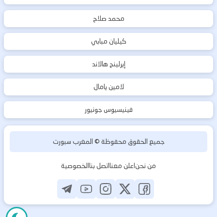
محمد صلاح
كيليان مبابي
إيرلينج هالاند
لامين يامال
فينيسيوس جونيور
جميع الحقوق محفوظة ©
المغرب سبورت
من نحن
اعلن معنا
اتصل بنا
الخصوصية