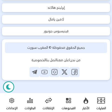
إيرلينج هالاند
لامين يامال
فينيسيوس جونيور
جميع الحقوق محفوظة ©
المغرب سبورت
من نحن
اعلن معنا
اتصل بنا
الخصوصية
المباريات
الأخبار
الفيديوهات
الإنتقالات
البطولات
الإعدادات