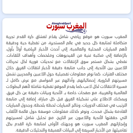
المغرب سبورت هو موقع رياضي شامل يقدّم لعشاق كرة القدم تجربة
متكاملة لمتابعة كل جديد في عالم المستديرة، من تغطية حية ودقيقة
لأهم المباريات المحلية والعالمية، إلى أحدث الأخبار الرياضية أولاً بأول،
بالإضافة إلى مكتبة غنية من الفيديوهات وملخصات وأهداف اللقاءات.
نغطي بشكل مستمر سوق الإنتقالات مع تحديثات فورية لكل تحركات
اللاعبين بين الأندية، إلى جانب متابعة دقيقة لأخبار انتقالات الفريق خلال
مختلف الفترات. كما نوفر معلومات تفصيلية حول اللاعبين والمدربين تشمل
مسيرتهم الكروية، إحصائياتهم، وأدائهم عبر المواسم، مع عرض كامل لـ
مسيرة الانتقالات لكل لاعب.كما يقدم الموقع تغطية شاملة لأهم البطولات
العالمية والعربية، مع صفحات خاصة بـ الأندية وبيانات دقيقة عن كل فريق.
ويمكنك الاطلاع على تشكيلة الفريق قبل كل مباراة، إضافة إلى متابعة
الترتيب في مختلف الدوريات، ونتائج المباريات لحظة بلحظة، وجدول المباريات
القادمة بشكل محدث. ونوفر كذلك معلومات موسعة حول قائمة الألقاب
التي حققتها الأندية واللاعبون عبر التاريخ، مع تحليل شامل لمسيرتهم
وإنجازاتهم. المغرب سبورت هو وجهتك الأولى لمتابعة كرة القدم بكل
تفاصيلها، من الأخبار السريعة إلى البيانات العميقة والتحليلات الدقيقة.