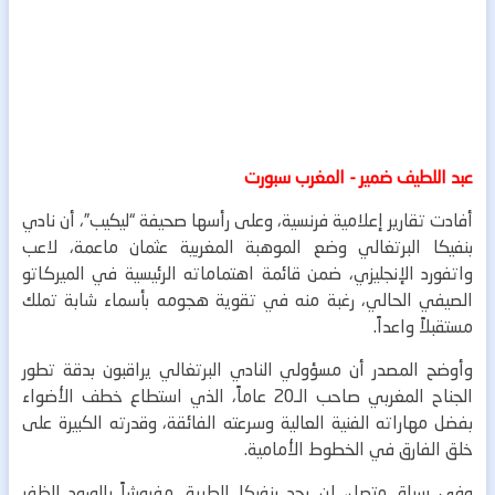
عبد اللطيف ضمير - المغرب سبورت
أفادت تقارير إعلامية فرنسية، وعلى رأسها صحيفة “ليكيب”، أن نادي
بنفيكا البرتغالي وضع الموهبة المغربية عثمان ماعمة، لاعب
واتفورد الإنجليزي، ضمن قائمة اهتماماته الرئيسية في الميركاتو
الصيفي الحالي، رغبة منه في تقوية هجومه بأسماء شابة تملك
مستقبلاً واعداً.
وأوضح المصدر أن مسؤولي النادي البرتغالي يراقبون بدقة تطور
الجناح المغربي صاحب الـ20 عاماً، الذي استطاع خطف الأضواء
بفضل مهاراته الفنية العالية وسرعته الفائقة، وقدرته الكبيرة على
خلق الفارق في الخطوط الأمامية.
وفي سياق متصل، لن يجد بنفيكا الطريق مفروشاً بالورود للظفر