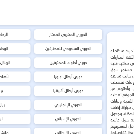
الدوري المغربي الممتاز
الرجا
الدوري السعودي للمحترفين
الودا
جربة متكاملة
هم المباريات
دوري أدنوك للمحترفين
الهلال
إلى مكتبة غنية
 مستمر سوق
ى جانب متابعة
دوري أبطال اوروبا
الأهل
لومات تفصيلية
 وأدائهم عبر
دوري أبطال أفريقيا
بر
 الموقع تغطية
أندية وبيانات
الدوري الإنجليزي
ريا
مباراة، إضافة
 بلحظة، وجدول
الدوري الإسباني
لي
ة حول قائمة
شامل لمسيرتهم
بكل تفاصيلها،
الدوري الإيطالي
مانشس