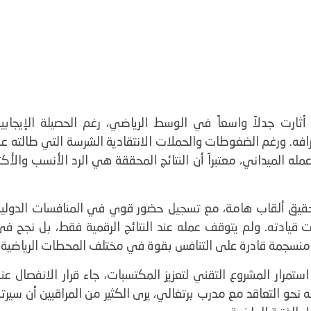
ارت جدلاً واسعاً في الوسط الرياضي، رغم الحصيلة الإيجابية
افه. ورغم الضغوطات والحملات الانتقادية الشرسة التي طالته عب
له الميداني، معتبراً أن النتائج المحققة هي الرد الأنسب والأكث
تحقيق ألقاب هامة، مع تسجيل حضور قوي في المنافسات الدولية
 قيادته. ولم يتوقف عمله عند النتائج الرقمية فقط، بل نجح في
منسجمة قادرة على التنافس بقوة في مختلف المحطات الرياضية.
رار المشروع التقني لتعزيز المكتسبات، جاء قرار الانفصال عنه
ه نحو التعاقد مع مدرب برتغالي، يرى الكثير من المراقبين أن سيرت