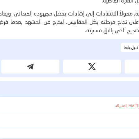
 الفترة الماضية.
وسة، محولاً الانتقادات إلى إشادات بفضل مجهوده الميداني. ويغاد
ً يشهد على نجاح مرحلته بكل المقاييس، ليخرج من المشهد بعدما فر
لضجيج الذي رافق مسيرته.
نبيل باها
الألفاظ المسيئة.