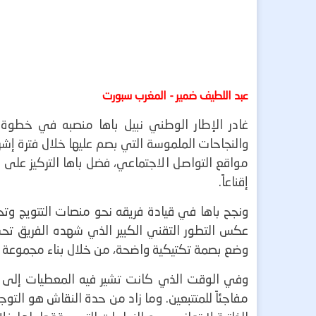
عبد اللطيف ضمير - المغرب سبورت
غادر الإطار الوطني نبيل باها منصبه في خطوة أث
والنجاحات الملموسة التي بصم عليها خلال فترة إشر
مواقع التواصل الاجتماعي، فضل باها التركيز على عم
إقناعاً.
ونجح باها في قيادة فريقه نحو منصات التتويج و
عكس التطور التقني الكبير الذي شهده الفريق تحت
وضع بصمة تكتيكية واضحة، من خلال بناء مجموعة 
وفي الوقت الذي كانت تشير فيه المعطيات إلى استم
مفاجئاً للمتتبعين. وما زاد من حدة النقاش هو التوج