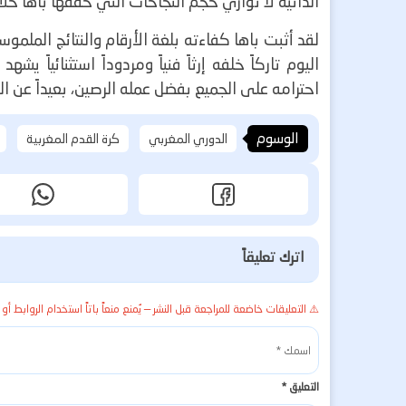
الذاتية لا توازي حجم النجاحات التي حققها باها خلال
لقد أثبت باها كفاءته بلغة الأرقام والنتائج الملم
اليوم تاركاً خلفه إرثاً فنياً ومردوداً استثنائيا
احترامه على الجميع بفضل عمله الرصين، بعيداً عن ا
الوسوم
الدوري المغربي
كرة القدم المغربية
اترك تعليقاً
⚠️ التعليقات خاضعة للمراجعة قبل النشر — يُمنع منعاً باتاً استخدام الروابط أو 
التعليق
*