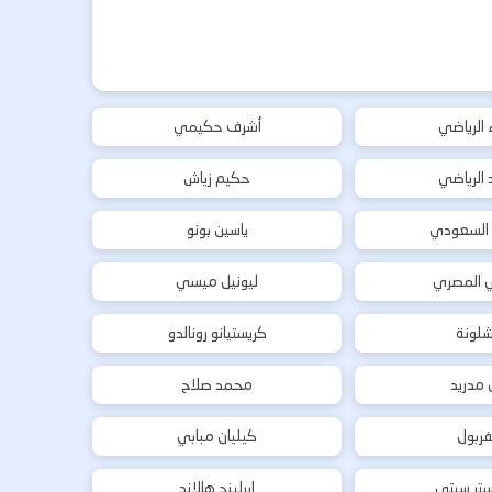
ء الرياضي
أشرف حكيمي
د الرياضي
حكيم زياش
 السعودي
ياسين بونو
ي المصري
ليونيل ميسي
شلونة
كريستيانو رونالدو
ل مدريد
محمد صلاح
فربول
كيليان مبابي
تر سيتي
إيرلينج هالاند