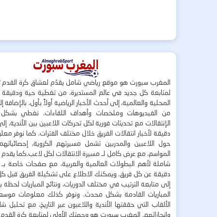
المغرب سبورت هو موقع رياضي شامل يقدّم لعشاق كرة القدم ت
لمتابعة كل جديد في عالم المستديرة، من تغطية حية ودقيقة لأ
المحلية والعالمية، إلى أحدث الأخبار الرياضية أولاً بأول، بالإضافة 
من الفيديوهات وملخصات وأهداف اللقاءات. نغطي بشكل
الإنتقالات مع تحديثات فورية لكل تحركات اللاعبين بين الأندية، إل
دقيقة لأخبار انتقالات الفريق خلال مختلف الفترات. كما نوفر مع
حول اللاعبين والمدربين تشمل مسيرتهم الكروية، إحصائياتهم،
المواسم، مع عرض كامل لـ مسيرة الانتقالات لكل لاعب.كما يقدم
شاملة لأهم البطولات العالمية والعربية، مع صفحات خاصة بـ ال
دقيقة عن كل فريق. ويمكنك الاطلاع على تشكيلة الفريق قبل كل 
إلى متابعة الترتيب في مختلف الدوريات، ونتائج المباريات لحظة
المباريات القادمة بشكل محدث. ونوفر كذلك معلومات موسع
الألقاب التي حققتها الأندية واللاعبون عبر التاريخ، مع تحليل 
وإنجازاتهم. المغرب سبورت هو وجهتك الأولى لمتابعة كرة القدم 