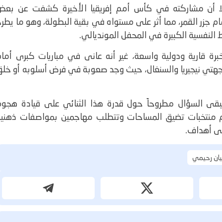
 إلا أن مشاركته في كأس أمم إفريقيا الأخيرة كشفت عن بعض
مام جزر القمر، مما أثر على مستواه في بقية البطولة، وهو ما يطر
لنفسية الكبيرة في المحفل المونديالي.
رة قارية ودولية واسعة، غير أنه عانى في مباريات كبرى أمام
اجهتي نيجيريا والسنغال، حيث وجد صعوبة في فرض أسلوبه أو خلق
بقى السؤال مطروحاً حول قدرة هذا الثنائي على قيادة هجوم
 في مونديال 2026، خاصة أمام منتخبات تضيق المساحات وتتطلب مهاجمين بمواصفات ذهني
لى أهداف.
ان رحيمي