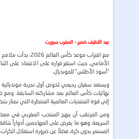
عبد اللطيف ضمير - المغرب سبورت
مع اقتراب موعد كأس
الأمامي، حيث استقر قراره على الاعتماد على ال
“أسود الأطلس” للمونديال.
ويستعد سفيان رحيمي لخوض أول تجربة مونديالية ف
نهائيات كأس العالم بعد مشاركته السابقة. ومع ذلك،
إلى قوة المنتخبات العالمية المنتظرة التي تمتاز بت
ومن المرتقب أن ينهج المنتخب المغربي في معظم
السريعة، وهو ما يفرض على المهاجمين أدواراً شاقة
المستمر بدون كرة، فضلاً عن ضرورة استغلال الكرات 