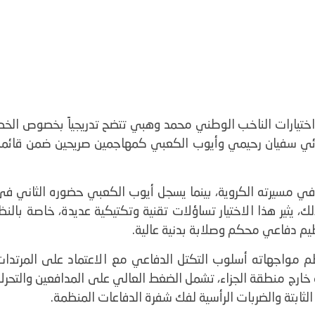
 العالم 2026، بدأت ملامح اختيارات الناخب الوطني محمد وهبي تتضح تدريجياً بخصوص الخ
ثنائي سفيان رحيمي وأيوب الكعبي كمهاجمين صريحين ضمن قائمة
ي مسيرته الكروية، بينما يسجل أيوب الكعبي حضوره الثاني في
 يثير هذا الاختيار تساؤلات تقنية وتكتيكية عديدة، خاصة بالنظ
نظيم دفاعي محكم وصلابة بدنية عالية.
 مواجهاته أسلوب التكتل الدفاعي مع الاعتماد على المرتدات
 خارج منطقة الجزاء، تشمل الضغط العالي على المدافعين والتحر
الثابتة والضربات الرأسية لفك شفرة الدفاعات المنظمة.