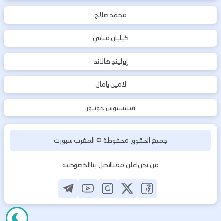
محمد صلاح
كيليان مبابي
إيرلينج هالاند
لامين يامال
فينيسيوس جونيور
جميع الحقوق محفوظة ©
المغرب سبورت
من نحن
اعلن معنا
اتصل بنا
الخصوصية