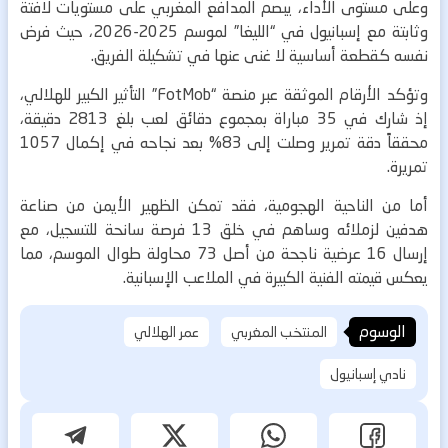
وعلى مستوى الأداء، يبصم المدافع المغربي على مستويات لافتة
وثابتة مع إسبانيول في “الليغا” لموسم 2025-2026، حيث فرض
نفسه كقطعة أساسية لا غنى عنها في تشكيلة الفريق.
وتؤكد الأرقام الموثقة عبر منصة “FotMob” التأثير الكبير للهلالي،
إذ شارك في 35 مباراة بمجموع دقائق لعب بلغ 2813 دقيقة،
محققاً دقة تمرير وصلت إلى 83% بعد نجاحه في إكمال 1057
تمريرة.
أما من الناحية الهجومية، فقد تمكن الظهير الأيمن من صناعة
هدفين لزملائه وساهم في خلق 13 فرصة سانحة للتسجيل، مع
إرسال 16 عرضية ناجحة من أصل 73 محاولة طوال الموسم، مما
يعكس قيمته الفنية الكبيرة في الملاعب الإسبانية.
الوسوم
المنتخب المغربي
عمر الهلالي
نادي إسبانيول