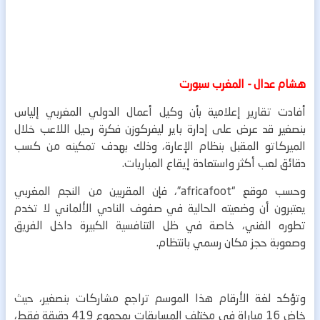
هشام عدال - المغرب سبورت
أفادت تقارير إعلامية بأن وكيل أعمال الدولي المغربي إلياس
بنصغير قد عرض على إدارة باير ليفركوزن فكرة رحيل اللاعب خلال
الميركاتو المقبل بنظام الإعارة، وذلك بهدف تمكينه من كسب
دقائق لعب أكثر واستعادة إيقاع المباريات.
وحسب موقع “africafoot”، فإن المقربين من النجم المغربي
يعتبرون أن وضعيته الحالية في صفوف النادي الألماني لا تخدم
تطوره الفني، خاصة في ظل التنافسية الكبيرة داخل الفريق
وصعوبة حجز مكان رسمي بانتظام.
وتؤكد لغة الأرقام هذا الموسم تراجع مشاركات بنصغير، حيث
خاض 16 مباراة في مختلف المسابقات بمجموع 419 دقيقة فقط،