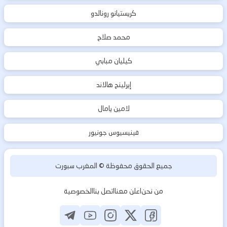
كريستيانو رونالدو
محمد صلاح
كيليان مبابي
إيرلينج هالاند
لامين يامال
فينيسيوس جونيور
جميع الحقوق محفوظة ©
المغرب سبورت
من نحن
اعلن معنا
اتصل بنا
الخصوصية