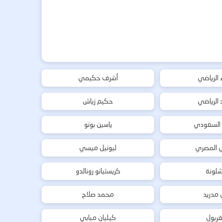
ء الرياضي
أشرف حكيمي
د الرياضي
حكيم زياش
 السعودي
ياسين بونو
ي المصري
ليونيل ميسي
شلونة
كريستيانو رونالدو
ل مدريد
محمد صلاح
فربول
كيليان مبابي