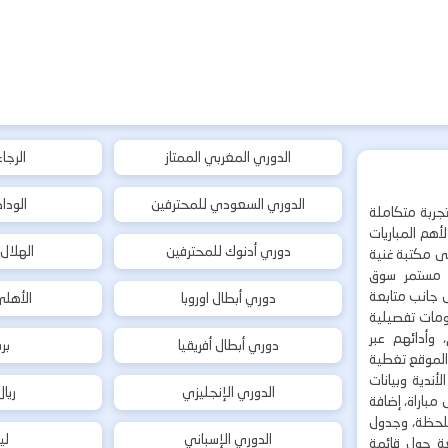
الدوري المغربي الممتاز
الرجا
الدوري السعودي للمحترفين
الودا
جربة متكاملة
هم المباريات
دوري أدنوك للمحترفين
الهلال
إلى مكتبة غنية
 مستمر سوق
ى جانب متابعة
دوري أبطال اوروبا
الأهل
لومات تفصيلية
 وأدائهم عبر
دوري أبطال أفريقيا
بر
 الموقع تغطية
أندية وبيانات
الدوري الإنجليزي
ريا
مباراة، إضافة
 بلحظة، وجدول
الدوري الإسباني
لي
ة حول قائمة