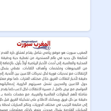
المغرب سبورت هو موقع رياضي شامل يقدّم لعشاق كرة القدم ت
لمتابعة كل جديد في عالم المستديرة، من تغطية حية ودقيقة لأ
المحلية والعالمية، إلى أحدث الأخبار الرياضية أولاً بأول، بالإضافة 
من الفيديوهات وملخصات وأهداف اللقاءات. نغطي بشكل
الإنتقالات مع تحديثات فورية لكل تحركات اللاعبين بين الأندية، إل
دقيقة لأخبار انتقالات الفريق خلال مختلف الفترات. كما نوفر مع
حول اللاعبين والمدربين تشمل مسيرتهم الكروية، إحصائياتهم،
المواسم، مع عرض كامل لـ مسيرة الانتقالات لكل لاعب.كما يقدم
شاملة لأهم البطولات العالمية والعربية، مع صفحات خاصة بـ ال
دقيقة عن كل فريق. ويمكنك الاطلاع على تشكيلة الفريق قبل كل 
إلى متابعة الترتيب في مختلف الدوريات، ونتائج المباريات لحظة
المباريات القادمة بشكل محدث. ونوفر كذلك معلومات موسع