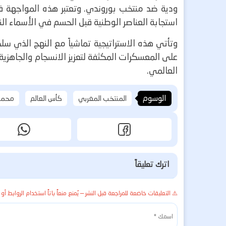
ودية ضد منتخب بوروندي. وتعتبر هذه المواجهة ف
استجابة العناصر الوطنية قبل الحسم في الأسماء النه
على المعسكرات المكثفة لتعزيز الانسجام والجاهزي
العالمي.
الوسوم
المنتخب المغربي
كأس العالم
محمد
اترك تعليقاً
⚠️ التعليقات خاضعة للمراجعة قبل النشر — يُمنع منعاً باتاً استخدام الروابط أو 