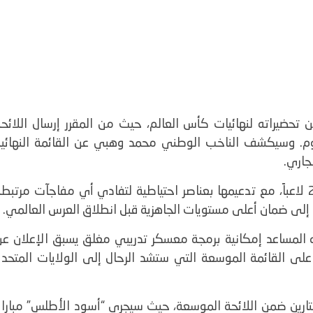
حضيراته لنهائيات كأس العالم، حيث من المقرر إرسال اللائحة
اليوم. وسيكشف الناخب الوطني محمد وهبي عن القائمة النهائية
ومن المتوقع أن تشمل القائمة الأولية أكثر من 26 لاعباً، مع تدعيمها بعناصر احتياطية لتفادي أي مفاجآت مرتبط
إلى ضمان أعلى مستويات الجاهزية قبل انطلاق العرس العالمي.
لمساعد إمكانية برمجة معسكر تدريبي مغلق يسبق الإعلان عن
 على القائمة الموسعة التي ستشد الرحال إلى الولايات المتحدة
تارين ضمن اللائحة الموسعة، حيث سيجري “أسود الأطلس” مباراة