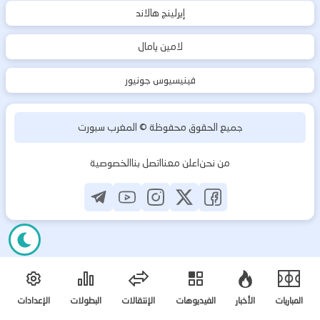
إيرلينج هالاند
لامين يامال
فينيسيوس جونيور
جميع الحقوق محفوظة ©
المغرب سبورت
من نحن
اعلن معنا
اتصل بنا
الخصوصية
المباريات
الأخبار
الفيديوهات
الإنتقالات
البطولات
الإعدادات