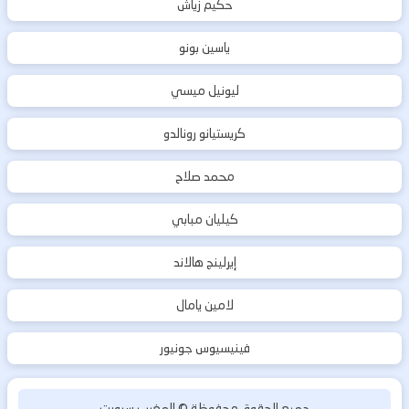
حكيم زياش
ياسين بونو
ليونيل ميسي
كريستيانو رونالدو
محمد صلاح
كيليان مبابي
إيرلينج هالاند
لامين يامال
فينيسيوس جونيور
جميع الحقوق محفوظة ©
المغرب سبورت