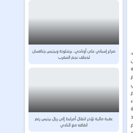
صراع إسباني على أوناحي.. برشلونة وبيتيس يتنافسان
لخطف نجم المغرب
ن
م
ء
ة
د
عقبة مالية تؤخر انتقال أمرابط إلى ريال بيتيس رغم
اتفاقه مع النادي
د