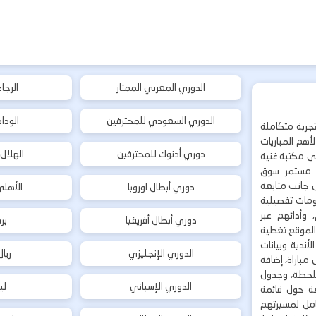
الدوري المغربي الممتاز
الرجا
الدوري السعودي للمحترفين
الودا
جربة متكاملة
هم المباريات
دوري أدنوك للمحترفين
الهلال
إلى مكتبة غنية
 مستمر سوق
ى جانب متابعة
دوري أبطال اوروبا
الأهل
لومات تفصيلية
 وأدائهم عبر
دوري أبطال أفريقيا
بر
 الموقع تغطية
أندية وبيانات
الدوري الإنجليزي
ريا
مباراة، إضافة
 بلحظة، وجدول
الدوري الإسباني
لي
ة حول قائمة
شامل لمسيرتهم