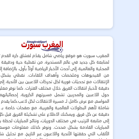
المغرب سبورت هو موقع رياضي شامل يقدّم لعشاق كرة القدم ت
لمتابعة كل جديد في عالم المستديرة، من تغطية حية ودقيقة لأ
المحلية والعالمية، إلى أحدث الأخبار الرياضية أولاً بأول، بالإضافة 
من الفيديوهات وملخصات وأهداف اللقاءات. نغطي بشكل
الإنتقالات مع تحديثات فورية لكل تحركات اللاعبين بين الأندية، إل
دقيقة لأخبار انتقالات الفريق خلال مختلف الفترات. كما نوفر مع
حول اللاعبين والمدربين تشمل مسيرتهم الكروية، إحصائياتهم،
المواسم، مع عرض كامل لـ مسيرة الانتقالات لكل لاعب.كما يقدم
شاملة لأهم البطولات العالمية والعربية، مع صفحات خاصة بـ ال
دقيقة عن كل فريق. ويمكنك الاطلاع على تشكيلة الفريق قبل كل 
إلى متابعة الترتيب في مختلف الدوريات، ونتائج المباريات لحظة
المباريات القادمة بشكل محدث. ونوفر كذلك معلومات موسع
الألقاب التي حققتها الأندية واللاعبون عبر التاريخ، مع تحليل 