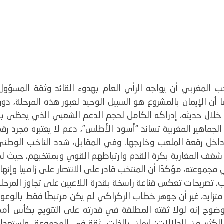
ب المغربي أن يواجه الرأي العام بهدوء القائد وثقة المسؤول،
 أن الإيمان بالمشروع هو السبيل الوحيد لعبور هذه المرحلة، دو
 خلال حديثه، إدراكه الكامل لحجم الدعم الشعبي الذي يحظى به
ا إلى أن 95 في المائة من الجماهير المغربية تساند “أسود الأطلس”، دعم لا يعتبره مجرد رق
داخل رقعة الملعب وخارجها.
وفي المقابل، شدد الناخب الوطني
غف المغاربة بكرة القدم وارتباطهم القوي وبمنتخبهم، حيث لم
مجموعته، مؤكدًا أن المنتخب قادر على الانتصار على زامبيا وإنها
.
تصريحات تعكس قناعة راسخة بقدرة اللاعبين على تجاوز المرحل
تزايد، غير أن جوهر خطاب الركراكي لم يكن مرتبطًا فقط بالوعو
ضوح إنه لولا ثقته المطلقة في قدرته على التتويج بكأس أمم
 الكثير من الدلالات: إيمان بالذات، ثقة في المجموعة، واستعدا