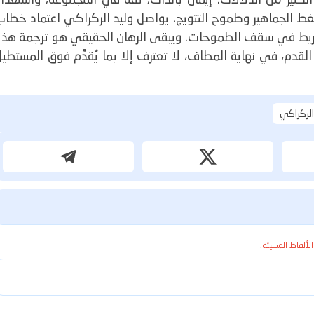
ط الجماهير وطموح التتويج، يواصل وليد الركراكي اعتماد خطاب
تفريط في سقف الطموحات. ويبقى الرهان الحقيقي هو ترجمة هذه
 القدم، في نهاية المطاف، لا تعترف إلا بما يُقدَّم فوق المستطي
الركراكي
الألفاظ المسيئة.