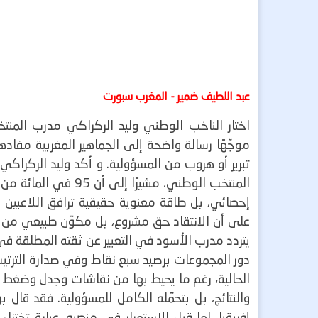
عبد اللطيف ضمير - المغرب سبورت
اختار الناخب الوطني وليد الركراكي مدرب المنتخ
موجّهًا رسالة واضحة إلى الجماهير المغربية مفادها
تبرير أو هروب من المسؤولية.
و أكد وليد الركراكي
المنتخب الوطني، مشيرً
إحصائي، بل طاقة معنوية حقيقية ترافق اللاعبين 
على أن الانتقاد حق مشروع، بل مكوّن طبيعي من ش
يتردد مدرب الأسود في التعبير عن ثقته المطلقة في 
دور المجموعات برصيد سبع نقاط وفي صدارة الترتيب
الحالية، رغم ما يحيط بها من نقاشات وجدل وضغط م
والنتائج، بل بتحمّله الكامل للمسؤولية.
فقد قال بو
إفريقيا، لما قبل الاستمرار في منصبه. عبارة تختزل