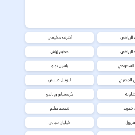
ء الرياضي
أشرف حكيمي
د الرياضي
حكيم زياش
 السعودي
ياسين بونو
ي المصري
ليونيل ميسي
شلونة
كريستيانو رونالدو
ل مدريد
محمد صلاح
فربول
كيليان مبابي