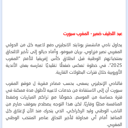
عبد اللطيف ضمير - المغرب سبورت
يحاول نادي مانشستر يونايتد الانجليزي دفع لاعبيه كل من الدولي
المغربي نصير مزراوي، بريان مبيومو، وأماد ديالو إلى تأخير الالتحاق
بمنتخباتهم الوطنية قبل انطلاق كأس إفريقيا للأمم “المغرب
2025”، في خطوة تعكس ضغطًا تقليديًا تمارسه بعض الأندية
الأوروبية خلال فترات البطولات القارية.
فالنادي الإنجليزي يسعى، بحسب مصادر مقربة ل موقع المغرب
سبورت أن إلى الاستفادة من خدمات لاعبيه لأطول مدة ممكنة في
فترة حساسة من الموسم، خصوصًا مع تراكم المباريات وضغط
المنافسة محليًا وقاريًا. لكن هذا التوجه يصطدم بموقف صارم من
الناخب الوطني وليد الركراكي، الذي يتحرك منذ الآن لإغلاق كل
المنافذ أمام أي محاولة لتأخير التحاق عناصر المنتخب الوطني
المغربي.