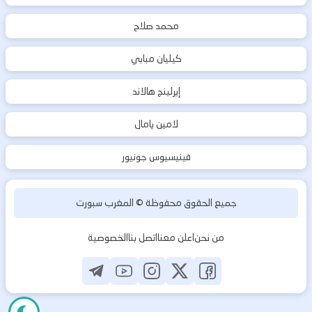
محمد صلاح
كيليان مبابي
إيرلينج هالاند
لامين يامال
فينيسيوس جونيور
جميع الحقوق محفوظة ©
المغرب سبورت
من نحن
اعلن معنا
اتصل بنا
الخصوصية