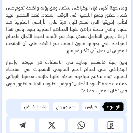
ومن جهة أخرى فإن الركراكي يشتغل وفق رؤية واضحة تقوم على
ضمان حضور جميع اللاعبين في الوقت المحدد، قصد التحضير الجيد
لكأس إفريقيا التي تُنظم لأول مرة على الأراضي المغربية منذ
عقود، وهي نسخة تراهن عليها الجماهير المغربية بقوة.
وفي هذا
الإطار، يجري التواصل بشكل مبكر مع الأندية لضبط الآجال واحترام
المواعيد التي يخولها قانون الفيفا، مع التأكيد على أن المنتخب
المغربي لن يقبل أي تأخير غير مبرر.
وبين رغبة مانشستر يونايتد في الاستفادة من نجومه، وإصرار
الركراكي على احترام الحق القانوني للمنتخبات في استدعاء
لاعبيها، تبدو ملامح مواجهة هادئة لكنها حازمة، هدفها النهائي
حماية مصلحة “أسود الأطلس” وتوفير الظروف المثالية لظهور قوي
في “كان المغرب 2025”.
الوسوم
مزراوي
نصير مزراوي
وليد الركراكي