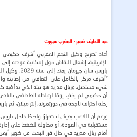
عبد اللطيف ضمير - المغرب سبورت
أعاد تصريح وكيل النجم المغربي أشرف حكيمي لاع
الإفريقية، إشعال النقاش حول إمكانية عودته إلى فر
باريس سان جيرمان يمتد إلى سنة 2029.
وكيل اللاعب
“أشرف مركز بالكامل على التعافي من إصابته وال
شيء مستحيل، وريال مدريد هو بيته الذي بدأ فيه ك
أن حكيمي لم يخفِ يومًا ارتباطه العاطفي بالنادي
رحلة احتراف ناجحة في دورتموند، إنتر ميلان، ثم با
ورغم أن اللاعب يعيش استقرارًا واضحًا داخل باريس،
أمام ريال مدريد في حال قرر البحث عن ظهير أيمن