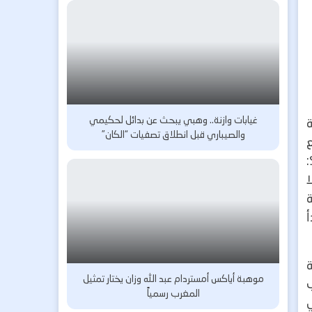
غيابات وازنة.. وهبي يبحث عن بدائل لحكيمي
والصيباري قبل انطلاق تصفيات “الكان”
ع
ة
أ
ة
موهبة أياكس أمستردام عبد الله وزان يختار تمثيل
s فتح الباب
المغرب رسمياً