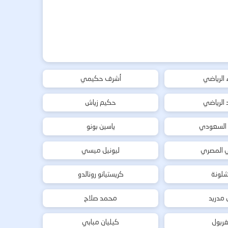
ء الرياضي
أشرف حكيمي
د الرياضي
حكيم زياش
 السعودي
ياسين بونو
ي المصري
ليونيل ميسي
شلونة
كريستيانو رونالدو
ل مدريد
محمد صلاح
فربول
كيليان مبابي