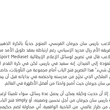
ب باريس سان جيرمان الفرنسي، المتوج حديثًا بالكرة الذهبية
يقه الأم ريال مدريد الإسباني، رغم ارتباطه بعقد طويل الأمد م
 قال في تصريح لوسائل الإعلام الإيطالية Sport Mediaset:
عودة إلى الميدان. إنه سعيد في باريس، لكن في كرة القدم لا
ل شيء.”
هذا التصريح فتح الباب أمام مجموعة من التأويلات، خاص
 الملكي الذي تخرّج من مدرسته واحتضنه في بداياته قبل أن يبد
ريس سان جيرمان حيث أصبح واحدًا من أفضل الأظهرة في العالم.
 إلا أن حديث وكيله يمكن أن يحمل عدة رسائل، سواء تلميحًا لرغب
مستقبلية في العودة، أو محاولة للضغط على إدارة باريس سان جيرمان من أجل تحسين وضعيته، أو imply
 من طراز عالمي.
من الناحية الواقعية، أي محاولة لضم حكيمي