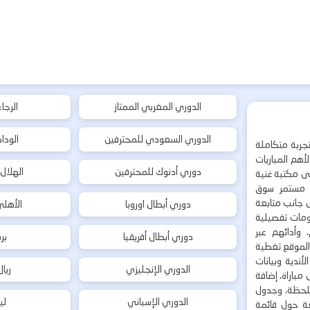
الدوري المغربي الممتاز
الرجا
الدوري السعودي للمحترفين
الودا
جربة متكاملة
هم المباريات
دوري أدنوك للمحترفين
الهلال
إلى مكتبة غنية
 مستمر سوق
ى جانب متابعة
دوري أبطال اوروبا
الأهل
لومات تفصيلية
 وأدائهم عبر
دوري أبطال أفريقيا
بر
 الموقع تغطية
أندية وبيانات
الدوري الإنجليزي
ريا
مباراة، إضافة
 بلحظة، وجدول
الدوري الإسباني
لي
ة حول قائمة