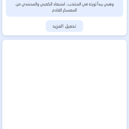
وهبي يبدأ ثورته في المنتخب.. استبعاد الكعبي والمحمدي من
المعسكر القادم
تحميل المزيد