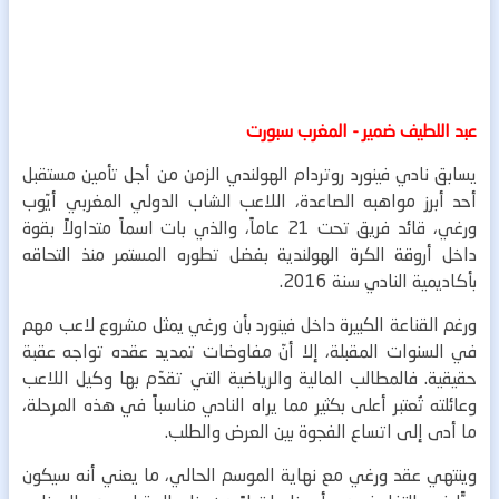
عبد اللطيف ضمير - المغرب سبورت
يسابق نادي فينورد روتردام الهولندي الزمن من أجل تأمين مستقبل
أحد أبرز مواهبه الصاعدة، اللاعب الشاب الدولي المغربي أيّوب
ورغي، قائد فريق تحت 21 عاماً، والذي بات اسماً متداولاً بقوة
داخل أروقة الكرة الهولندية بفضل تطوره المستمر منذ التحاقه
بأكاديمية النادي سنة 2016.
ورغم القناعة الكبيرة داخل فينورد بأن ورغي يمثل مشروع لاعب مهم
في السنوات المقبلة، إلا أنّ مفاوضات تمديد عقده تواجه عقبة
حقيقية. فالمطالب المالية والرياضية التي تقدّم بها وكيل اللاعب
وعائلته تُعتبر أعلى بكثير مما يراه النادي مناسباً في هذه المرحلة،
ما أدى إلى اتساع الفجوة بين العرض والطلب.
وينتهي عقد ورغي مع نهاية الموسم الحالي، ما يعني أنه سيكون