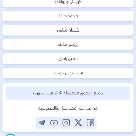
كريستيانو رونالدو
محمد صلاح
كيليان مبابي
إيرلينج هالاند
لامين يامال
فينيسيوس جونيور
جميع الحقوق محفوظة ©
المغرب سبورت
من نحن
اعلن معنا
اتصل بنا
الخصوصية