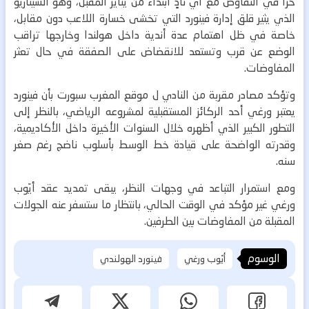
حرًّا في التفاوض مع أي نادٍ ابتداءً من يناير المقبل، وهو السيناريو
الذي يثير قلق إدارة فينورد التي تخشى خسارة اللاعب دون مقابل،
خاصة في ظل اهتمام عدة أندية داخل هولندا وخارجها تراقب
الوضع عن قرب وتستعد للانقضاض على الصفقة في حال تعثر
المفاوضات.
وتؤكد مصادر مقربة من النادي ل موقع المغرب سبورت بأن فينورد
يعتبر ورغي أحد الركائز المستقبلية لمشروعه الرياضي، بالنظر إلى
التطور الكبير الذي أظهره خلال السنوات الأخيرة داخل الأكاديمية،
وقدرته الواضحة على قيادة خط الوسط بأسلوب ناضج رغم صغر
سنه.
ومع استمرار التباعد في وجهات النظر، يبقى تمديد عقد أيّوب
ورغي غير مؤكد في الوقت الحالي، بانتظار ما ستسفر عنه الجولات
المقبلة من المفاوضات بين الطرفين.
الوسوم
أيّوب ورغي
فينورد الهولندي