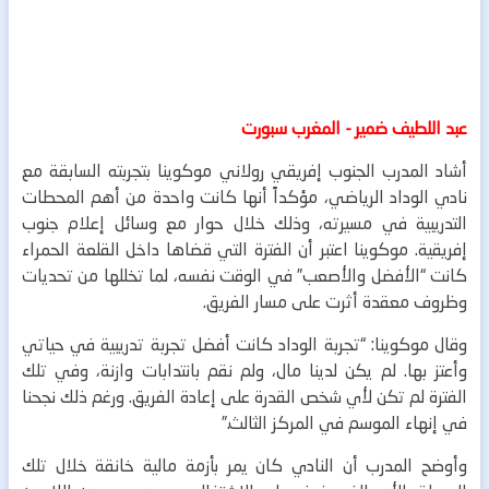
عبد اللطيف ضمير - المغرب سبورت
أشاد المدرب الجنوب إفريقي رولاني موكوينا بتجربته السابقة مع
نادي الوداد الرياضي، مؤكداً أنها كانت واحدة من أهم المحطات
التدريبية في مسيرته، وذلك خلال حوار مع وسائل إعلام جنوب
إفريقية. موكوينا اعتبر أن الفترة التي قضاها داخل القلعة الحمراء
كانت “الأفضل والأصعب” في الوقت نفسه، لما تخللها من تحديات
وظروف معقدة أثرت على مسار الفريق.
وقال موكوينا: “تجربة الوداد كانت أفضل تجربة تدريبية في حياتي
وأعتز بها. لم يكن لدينا مال، ولم نقم بانتدابات وازنة، وفي تلك
الفترة لم تكن لأي شخص القدرة على إعادة الفريق. ورغم ذلك نجحنا
في إنهاء الموسم في المركز الثالث.”
وأوضح المدرب أن النادي كان يمر بأزمة مالية خانقة خلال تلك