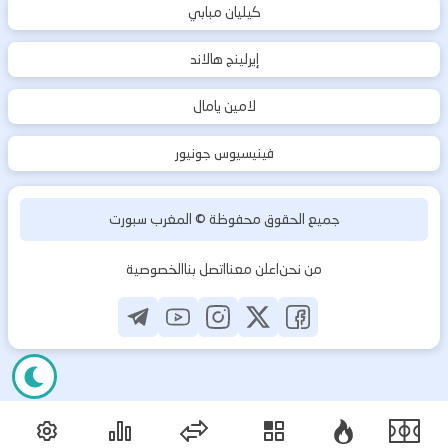
كيليان مبابي
إيرلينج هالاند
لامين يامال
فينيسيوس جونيور
جميع الحقوق محفوظة ©
المغرب سبورت
من نحن
اعلن معنا
اتصل بنا
الخصوصية