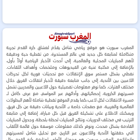
المغرب سبورت هو موقع رياضي شامل يقدّم لعشاق كرة القدم تجربة
متكاملة لمتابعة كل جديد في عالم المستديرة، من تغطية حية ودقيقة
لأهم المباريات المحلية والعالمية، إلى أحدث الأخبار الرياضية أولاً بأول،
بالإضافة إلى مكتبة غنية من الفيديوهات وملخصات وأهداف اللقاءات.
نغطي بشكل مستمر سوق الإنتقالات مع تحديثات فورية لكل تحركات
اللاعبين بين الأندية، إلى جانب متابعة دقيقة لأخبار انتقالات الفريق خلال
مختلف الفترات. كما نوفر معلومات تفصيلية حول اللاعبين والمدربين تشمل
مسيرتهم الكروية، إحصائياتهم، وأدائهم عبر المواسم، مع عرض كامل لـ
مسيرة الانتقالات لكل لاعب.كما يقدم الموقع تغطية شاملة لأهم البطولات
العالمية والعربية، مع صفحات خاصة بـ الأندية وبيانات دقيقة عن كل فريق.
ويمكنك الاطلاع على تشكيلة الفريق قبل كل مباراة، إضافة إلى متابعة
الترتيب في مختلف الدوريات، ونتائج المباريات لحظة بلحظة، وجدول المباريات
القادمة بشكل محدث. ونوفر كذلك معلومات موسعة حول قائمة الألقاب
التي حققتها الأندية واللاعبون عبر التاريخ، مع تحليل شامل لمسيرتهم
وإنجازاتهم. المغرب سبورت هو وجهتك الأولى لمتابعة كرة القدم بكل