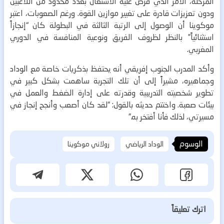
المرحلة، الأمر الذي فرض عليه الاشتغال بعدد محدود من اللاعبين
ودون تعزيزات قادرة على تغيير موازين القوة. ورغم الصعوبات، اعتبر
موكوينا أن الوصول إلى الرتبة الثالثة في البطولة كان “إنجازاً
استثنائياً” بالنظر لظروف الفريق ونوعية المنافسة في الدوري
المغربي.
وأكد المدرب الجنوب إفريقي أنه يحتفظ بذكريات خاصة مع الوداد
وجماهيره، مشيراً إلى أن تلك التجربة ساهمت بشكل كبير في
تطوير شخصيته التدريبية وقدرته على إدارة الضغط والعمل في
بيئات صعبة. واختتم حديثه بالقول: “لقد كان أصعب وأنجح إنجاز في
مسيرتي، لذلك فأنا أفتخر به.”
الوسوم
الوداد الرياضي
رولاني موكوينا
اترك تعليقاً