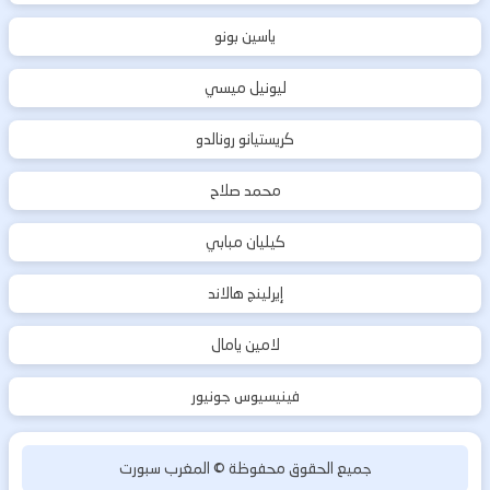
ياسين بونو
ليونيل ميسي
كريستيانو رونالدو
محمد صلاح
كيليان مبابي
إيرلينج هالاند
لامين يامال
فينيسيوس جونيور
جميع الحقوق محفوظة ©
المغرب سبورت