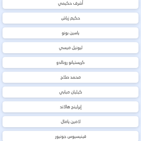
أشرف حكيمي
حكيم زياش
ياسين بونو
ليونيل ميسي
كريستيانو رونالدو
محمد صلاح
كيليان مبابي
إيرلينج هالاند
لامين يامال
فينيسيوس جونيور