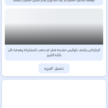
موهبة أياكس أمستردام عبد الله وزان يختار تمثيل المغرب رسمياً
الركراكي يكشف كواليس ملحمة قطر: لم نذهب للمشاركة وهدفنا كان
كتابة التاريخ
تحميل المزيد