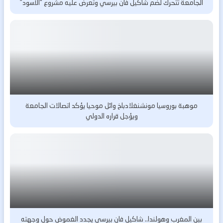
الجامعة تتحرك لضم شاكيل فان بيرسي وتعرض عليه مشروع “الأسود”
موهبة بوروسيا مونشنغلادباخ وائل موحيا يؤكد اتصالات الجامعة
ويؤجل قراره الدولي
بين المغرب وهولندا.. شاكيل فان بيرسي يجدد الغموض حول وجهته