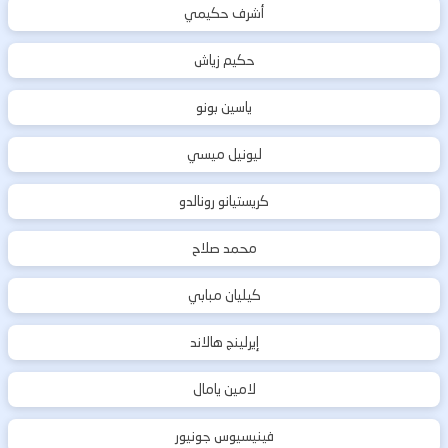
أشرف حكيمي
حكيم زياش
ياسين بونو
ليونيل ميسي
كريستيانو رونالدو
محمد صلاح
كيليان مبابي
إيرلينج هالاند
لامين يامال
فينيسيوس جونيور