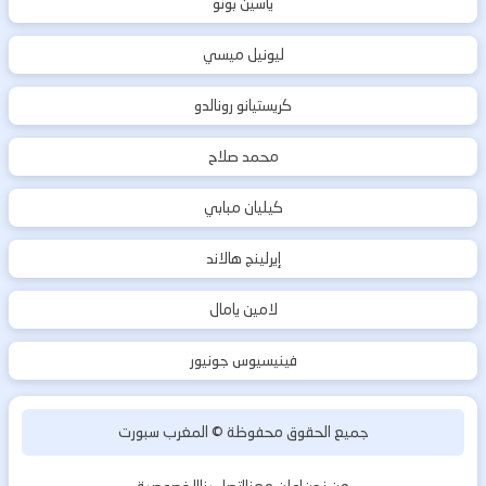
ياسين بونو
ليونيل ميسي
كريستيانو رونالدو
محمد صلاح
كيليان مبابي
إيرلينج هالاند
لامين يامال
فينيسيوس جونيور
جميع الحقوق محفوظة ©
المغرب سبورت
من نحن
اعلن معنا
اتصل بنا
الخصوصية