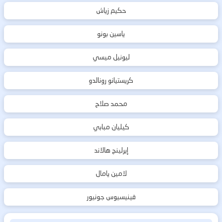
حكيم زياش
ياسين بونو
ليونيل ميسي
كريستيانو رونالدو
محمد صلاح
كيليان مبابي
إيرلينج هالاند
لامين يامال
فينيسيوس جونيور