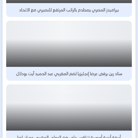
بيراميدز المصري يصطدم بالراتب المرتفع للنصيري مع الاتحاد
ستاد رين يرفض عرضا إنجليزيا لضم المغربي عبد الحميد آيت بودلال
أربعة أندية أوروبية تتنافس على ضم الدولي المغربي عمران لوزا