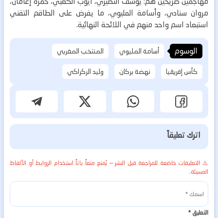
مهاجمين صريحين هم: يوسف النصيري، أيوب الكعبي، حمزة إغامان،
مروان سنادي، وأسامة المليوي، ما يفرض على الطاقم التقني
استبعاد اسم واحد منهم في اللائحة النهائية.
الوسوم
أسامة المليوي
المنتخب المغربي
كأس إفريقيا
نهضة بركان
وليد الركراكي
اترك تعليقاً
⚠️ التعليقات خاضعة للمراجعة قبل النشر — يُمنع منعاً باتاً استخدام الروابط أو الألفاظ
المسيئة.
التعليق
*