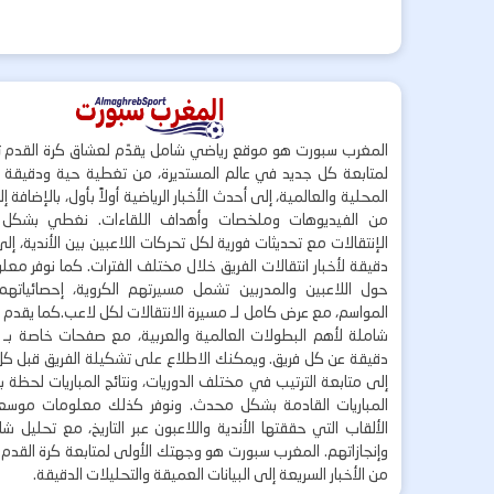
المغرب سبورت هو موقع رياضي شامل يقدّم لعشاق كرة القدم ت
لمتابعة كل جديد في عالم المستديرة، من تغطية حية ودقيقة لأ
المحلية والعالمية، إلى أحدث الأخبار الرياضية أولاً بأول، بالإضافة 
من الفيديوهات وملخصات وأهداف اللقاءات. نغطي بشكل
الإنتقالات مع تحديثات فورية لكل تحركات اللاعبين بين الأندية، إل
دقيقة لأخبار انتقالات الفريق خلال مختلف الفترات. كما نوفر مع
حول اللاعبين والمدربين تشمل مسيرتهم الكروية، إحصائياتهم،
المواسم، مع عرض كامل لـ مسيرة الانتقالات لكل لاعب.كما يقدم
شاملة لأهم البطولات العالمية والعربية، مع صفحات خاصة بـ ال
دقيقة عن كل فريق. ويمكنك الاطلاع على تشكيلة الفريق قبل كل 
إلى متابعة الترتيب في مختلف الدوريات، ونتائج المباريات لحظة
المباريات القادمة بشكل محدث. ونوفر كذلك معلومات موسع
الألقاب التي حققتها الأندية واللاعبون عبر التاريخ، مع تحليل 
وإنجازاتهم. المغرب سبورت هو وجهتك الأولى لمتابعة كرة القدم 
من الأخبار السريعة إلى البيانات العميقة والتحليلات الدقيقة.