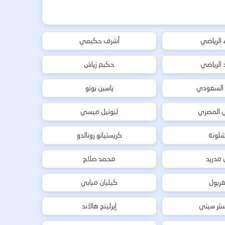
ء الرياضي
أشرف حكيمي
د الرياضي
حكيم زياش
 السعودي
ياسين بونو
ي المصري
ليونيل ميسي
شلونة
كريستيانو رونالدو
ل مدريد
محمد صلاح
فربول
كيليان مبابي
تر سيتي
إيرلينج هالاند