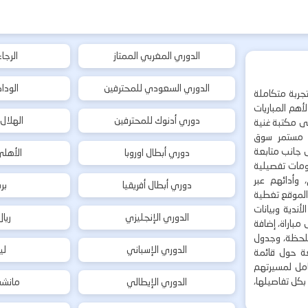
الدوري المغربي الممتاز
الرجا
الدوري السعودي للمحترفين
الودا
جربة متكاملة
هم المباريات
دوري أدنوك للمحترفين
الهلال
إلى مكتبة غنية
 مستمر سوق
ى جانب متابعة
دوري أبطال اوروبا
الأهل
لومات تفصيلية
 وأدائهم عبر
دوري أبطال أفريقيا
بر
 الموقع تغطية
أندية وبيانات
الدوري الإنجليزي
ريا
مباراة، إضافة
 بلحظة، وجدول
الدوري الإسباني
لي
ة حول قائمة
شامل لمسيرتهم
بكل تفاصيلها،
الدوري الإيطالي
مانشس