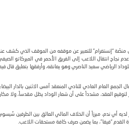
 منصّة “إنستغرام” للتعبير عن موقفه من الموقف الذي كشف عنه
م نجاح انتقال اللاعب إلى الفريق الأحمر في الميركاتو الصيفي
وداد الرياضي سعيد الناصري وهو يعانقه، وأرفقها بتعليق قال فيه
لجمع العام العادي للنادي المنعقد أمس الاثنين بالدار البيضاء
وقيع العقد، مشدداً على أن شعار الوداد يظل مقدساً، ولا مكان
 لديه أي ندم، مبرزاً أن الخلاف المالي العالق بين الطرفين سُيسو
لكرة القدم “فيفا”، بما يضمن صرف كافة مستحقات اللاعب.