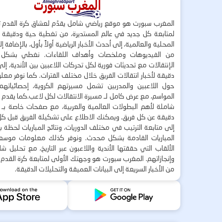
المغرب سبورت هو موقع رياضي شامل يقدّم لعشاق كرة القدم ت
لمتابعة كل جديد في عالم المستديرة، من تغطية حية ودقيقة لأ
المحلية والعالمية، إلى أحدث الأخبار الرياضية أولاً بأول، بالإضافة 
من الفيديوهات وملخصات وأهداف اللقاءات. نغطي بشكل
الإنتقالات مع تحديثات فورية لكل تحركات اللاعبين بين الأندية، إل
دقيقة لأخبار انتقالات الفريق خلال مختلف الفترات. كما نوفر مع
حول اللاعبين والمدربين تشمل مسيرتهم الكروية، إحصائياتهم،
المواسم، مع عرض كامل لـ مسيرة الانتقالات لكل لاعب.كما يقدم
شاملة لأهم البطولات العالمية والعربية، مع صفحات خاصة بـ ال
دقيقة عن كل فريق. ويمكنك الاطلاع على تشكيلة الفريق قبل كل 
إلى متابعة الترتيب في مختلف الدوريات، ونتائج المباريات لحظة
المباريات القادمة بشكل محدث. ونوفر كذلك معلومات موسع
الألقاب التي حققتها الأندية واللاعبون عبر التاريخ، مع تحليل 
وإنجازاتهم. المغرب سبورت هو وجهتك الأولى لمتابعة كرة القدم 
من الأخبار السريعة إلى البيانات العميقة والتحليلات الدقيقة.