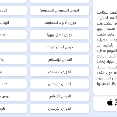
الدوري السعودي للمحترفين
الودا
جربة متكاملة
هم المباريات
دوري أدنوك للمحترفين
الهلال
إلى مكتبة غنية
 مستمر سوق
ى جانب متابعة
دوري أبطال اوروبا
الأهل
لومات تفصيلية
 وأدائهم عبر
دوري أبطال أفريقيا
بر
 الموقع تغطية
أندية وبيانات
الدوري الإنجليزي
ريا
مباراة، إضافة
 بلحظة، وجدول
الدوري الإسباني
لي
ة حول قائمة
شامل لمسيرتهم
بكل تفاصيلها،
الدوري الإيطالي
مانشس
الدوري الألماني
باريس س
الدوري الفرنسي
باير