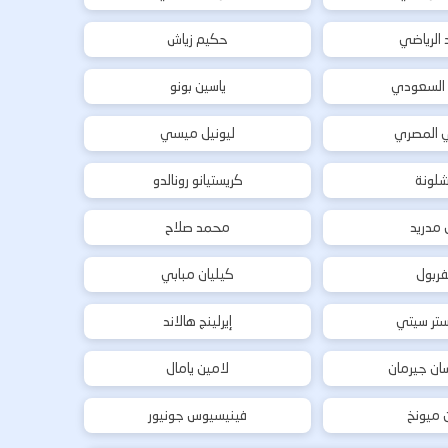
د الرياضي
حكيم زياش
 السعودي
ياسين بونو
ي المصري
ليونيل ميسي
شلونة
كريستيانو رونالدو
ل مدريد
محمد صلاح
فربول
كيليان مبابي
تر سيتي
إيرلينج هالاند
ان جيرمان
لامين يامال
ن ميونخ
فينيسيوس جونيور