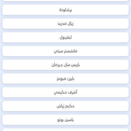
برشلونة
ريال مدريد
ليفربول
مانشستر سيتي
باريس سان جيرمان
بايرن ميونخ
أشرف حكيمي
حكيم زياش
ياسين بونو