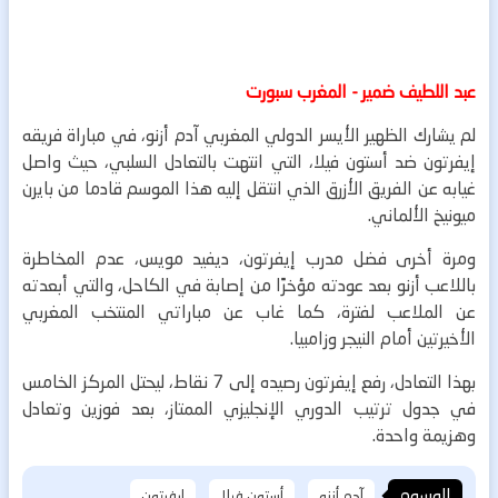
عبد اللطيف ضمير - المغرب سبورت
لم يشارك الظهير الأيسر الدولي المغربي آدم أزنو، في مباراة فريقه
إيفرتون ضد أستون فيلا، التي انتهت بالتعادل السلبي، حيث واصل
غيابه عن الفريق الأزرق الذي انتقل إليه هذا الموسم قادما من بايرن
ميونيخ الألماني.
ومرة أخرى ​فضل مدرب إيفرتون، ديفيد مويس، عدم المخاطرة
باللاعب أزنو بعد عودته مؤخرًا من إصابة في الكاحل، والتي أبعدته
عن الملاعب لفترة، كما غاب عن مباراتي المنتخب المغربي
الأخيرتين أمام النيجر وزامبيا.
​بهذا التعادل، رفع إيفرتون رصيده إلى 7 نقاط، ليحتل المركز الخامس
في جدول ترتيب الدوري الإنجليزي الممتاز، بعد فوزين وتعادل
وهزيمة واحدة.
الوسوم
آدم أزنو
أستون فيلا
إيفرتون