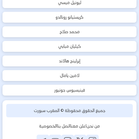
ليونيل ميسي
كريستيانو رونالدو
محمد صلاح
كيليان مبابي
إيرلينج هالاند
لامين يامال
فينيسيوس جونيور
جميع الحقوق محفوظة ©
المغرب سبورت
من نحن
اعلن معنا
اتصل بنا
الخصوصية