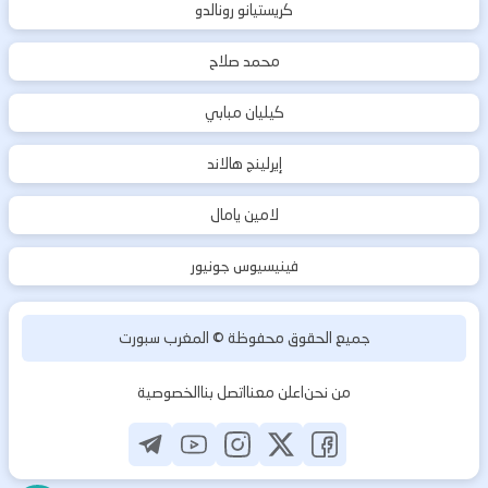
كريستيانو رونالدو
محمد صلاح
كيليان مبابي
إيرلينج هالاند
لامين يامال
فينيسيوس جونيور
جميع الحقوق محفوظة ©
المغرب سبورت
من نحن
اعلن معنا
اتصل بنا
الخصوصية