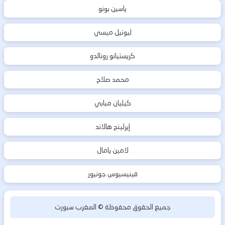
ياسين بونو
ليونيل ميسي
كريستيانو رونالدو
محمد صلاح
كيليان مبابي
إيرلينج هالاند
لامين يامال
فينيسيوس جونيور
جميع الحقوق محفوظة ©
المغرب سبورت