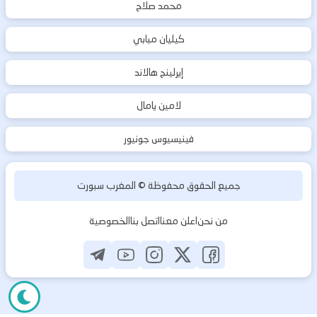
محمد صلاح
كيليان مبابي
إيرلينج هالاند
لامين يامال
فينيسيوس جونيور
جميع الحقوق محفوظة ©
المغرب سبورت
من نحن
اعلن معنا
اتصل بنا
الخصوصية