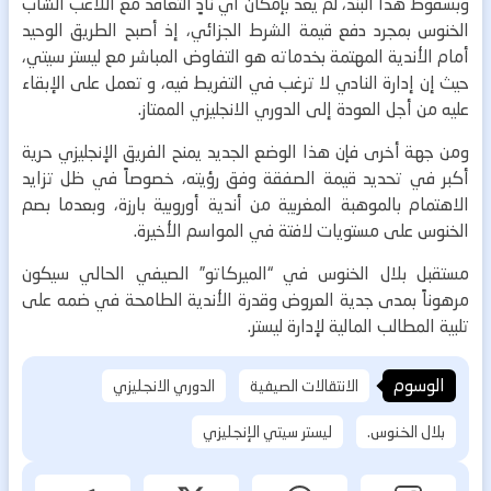
وبسقوط هذا البند، لم يعد بإمكان أي نادٍ التعاقد مع اللاعب الشاب
الخنوس بمجرد دفع قيمة الشرط الجزائي، إذ أصبح الطريق الوحيد
أمام الأندية المهتمة بخدماته هو التفاوض المباشر مع ليستر سيتي،
حيث إن إدارة النادي لا ترغب في التفريط فيه، و تعمل على الإبقاء
عليه من أجل العودة إلى الدوري الانجليزي الممتاز.
ومن جهة أخرى فإن هذا الوضع الجديد يمنح الفريق الإنجليزي حرية
أكبر في تحديد قيمة الصفقة وفق رؤيته، خصوصاً في ظل تزايد
الاهتمام بالموهبة المغربية من أندية أوروبية بارزة، وبعدما بصم
الخنوس على مستويات لافتة في المواسم الأخيرة.
مستقبل بلال الخنوس في “الميركاتو” الصيفي الحالي سيكون
مرهوناً بمدى جدية العروض وقدرة الأندية الطامحة في ضمه على
تلبية المطالب المالية لإدارة ليستر.
الوسوم
الانتقالات الصيفية
الدوري الانجليزي
بلال الخنوس.
ليستر سيتي الإنجليزي