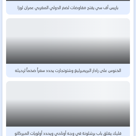
باريس أف سي يفتح مفاوضات لضم الدولي المغربي عمران لوزا
الخنوس على رادار البريميرليغ وشتوتجارت يحدد سعراً ضخماً لرحيله
فليك يغلق باب برشلونة في وجه أوناحي ويحدد أولويات الميركاتو