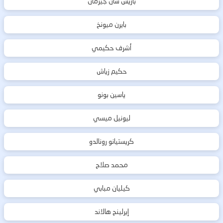
باريس سان جيرمان
بايرن ميونخ
أشرف حكيمي
حكيم زياش
ياسين بونو
ليونيل ميسي
كريستيانو رونالدو
محمد صلاح
كيليان مبابي
إيرلينج هالاند