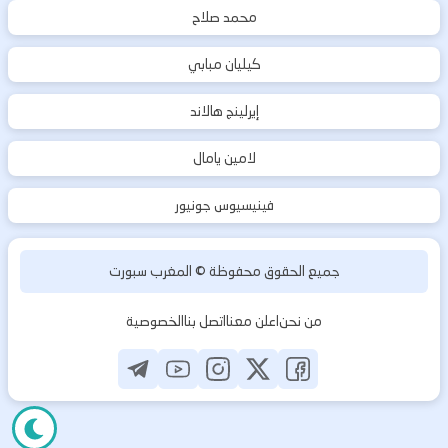
محمد صلاح
كيليان مبابي
إيرلينج هالاند
لامين يامال
فينيسيوس جونيور
جميع الحقوق محفوظة ©
المغرب سبورت
من نحن
اعلن معنا
اتصل بنا
الخصوصية