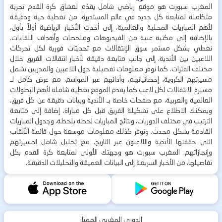
المغرب سبورت هو موقع رياضي شامل يقدّم لعشاق كرة القدم تجربة
متكاملة لمتابعة كل جديد في عالم المستديرة، من تغطية حية ودقيقة
لأهم المباريات المحلية والعالمية، إلى أحدث الأخبار الرياضية أولاً بأول،
بالإضافة إلى مكتبة غنية من الفيديوهات وملخصات وأهداف اللقاءات.
نغطي بشكل مستمر سوق الإنتقالات مع تحديثات فورية لكل تحركات
اللاعبين بين الأندية، إلى جانب متابعة دقيقة لأخبار انتقالات الفريق خلال
مختلف الفترات. كما نوفر معلومات تفصيلية حول اللاعبين والمدربين تشمل
مسيرتهم الكروية، إحصائياتهم، وأدائهم عبر المواسم، مع عرض كامل لـ
مسيرة الانتقالات لكل لاعب.كما يقدم الموقع تغطية شاملة لأهم البطولات
العالمية والعربية، مع صفحات خاصة بـ الأندية وبيانات دقيقة عن كل فريق.
ويمكنك الاطلاع على تشكيلة الفريق قبل كل مباراة، إضافة إلى متابعة
الترتيب في مختلف الدوريات، ونتائج المباريات لحظة بلحظة، وجدول المباريات
القادمة بشكل محدث. ونوفر كذلك معلومات موسعة حول قائمة الألقاب
التي حققتها الأندية واللاعبون عبر التاريخ، مع تحليل شامل لمسيرتهم
وإنجازاتهم. المغرب سبورت هو وجهتك الأولى لمتابعة كرة القدم بكل
تفاصيلها، من الأخبار السريعة إلى البيانات العميقة والتحليلات الدقيقة.
الدوري المغربي الممتاز