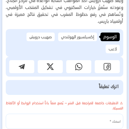
ويُعدّ صهيب درويش أحد المواهب الشابة الواعدة في مركز الجناح،
وعودته ستُعزّز خيارات السكتيوي في تشكيل المنتخب الأولمبي،
وتُساهم في رفع حظوظ المغرب في تحقيق نتائج مميزة في
أولمبياد باريس.
الوسوم
إكسيلسيور الهولندي
صهيب درويش
لاعب
اترك تعليقاً
⚠️ التعليقات خاضعة للمراجعة قبل النشر — يُمنع منعاً باتاً استخدام الروابط أو الألفاظ
المسيئة.