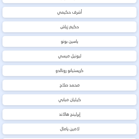
أشرف حكيمي
حكيم زياش
ياسين بونو
ليونيل ميسي
كريستيانو رونالدو
محمد صلاح
كيليان مبابي
إيرلينج هالاند
لامين يامال