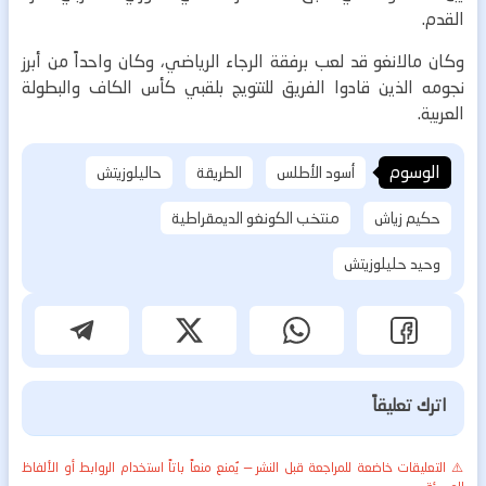
القدم.
وكان مالانغو قد لعب برفقة الرجاء الرياضي، وكان واحداً من أبرز
نجومه الذين قادوا الفريق للتتويج بلقبي كأس الكاف والبطولة
العربية.
الوسوم
أسود الأطلس
الطريقة
حاليلوزيتش
حكيم زياش
منتخب الكونغو الديمقراطية
وحيد حليلوزيتش
اترك تعليقاً
⚠️ التعليقات خاضعة للمراجعة قبل النشر — يُمنع منعاً باتاً استخدام الروابط أو الألفاظ