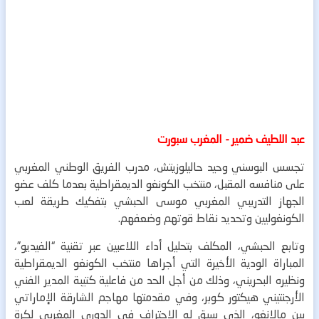
عبد اللطيف ضمير - المغرب سبورت
تجسس البوسني وحيد حاليلوزيتش، مدرب الفريق الوطني المغربي
على منافسه المقبل، منتخب الكونغو الديمقراطية بعدما كلف عضو
الجهاز التدريبي المغربي موسى الحبشي بتفكيك طريقة لعب
الكونغوليين وتحديد نقاط قوتهم وضعفهم.
وتابع الحبشي، المكلف بتحليل أداء اللاعبين عبر تقنية “الفيديو”،
المباراة الودية الأخيرة التي أجراها منتخب الكونغو الديمقراطية
ونظيره البحريني، وذلك من أجل الحد من فاعلية كتيبة المدير الفني
الأرجنتيني هيكتور كوبر، وفي مقدمتها مهاجم الشارقة الإماراتي
بين مالانغو، الذي سبق له الاحتراف في الدوري المغربي لكرة