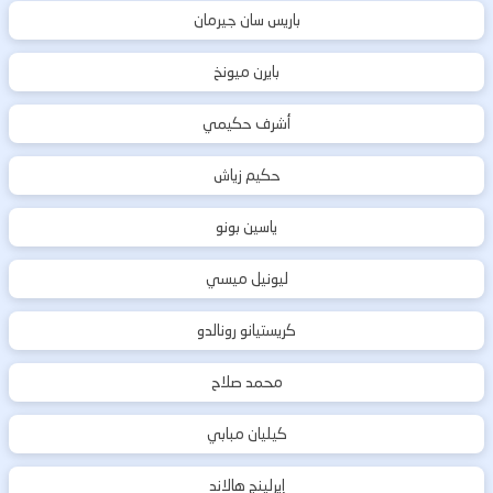
باريس سان جيرمان
بايرن ميونخ
أشرف حكيمي
حكيم زياش
ياسين بونو
ليونيل ميسي
كريستيانو رونالدو
محمد صلاح
كيليان مبابي
إيرلينج هالاند