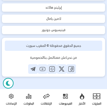
إيرلينج هالاند
لامين يامال
فينيسيوس جونيور
جميع الحقوق محفوظة ©
المغرب سبورت
من نحن
اعلن معنا
اتصل بنا
الخصوصية
المباريات
الأخبار
الفيديوهات
الإنتقالات
البطولات
الإعدادات