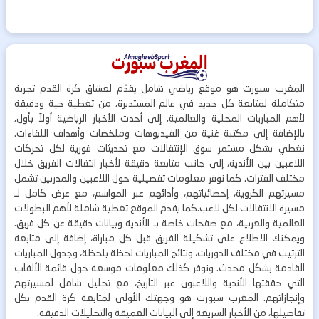
المغرب سبورت هو موقع رياضي شامل يقدّم لعشاق كرة القدم تجربة
متكاملة لمتابعة كل جديد في عالم المستديرة، من تغطية حية ودقيقة
لأهم المباريات المحلية والعالمية، إلى أحدث الأخبار الرياضية أولاً بأول،
بالإضافة إلى مكتبة غنية من الفيديوهات وملخصات وأهداف اللقاءات.
نغطي بشكل مستمر سوق الإنتقالات مع تحديثات فورية لكل تحركات
اللاعبين بين الأندية، إلى جانب متابعة دقيقة لأخبار انتقالات الفريق خلال
مختلف الفترات. كما نوفر معلومات تفصيلية حول اللاعبين والمدربين تشمل
مسيرتهم الكروية، إحصائياتهم، وأدائهم عبر المواسم، مع عرض كامل لـ
مسيرة الانتقالات لكل لاعب.كما يقدم الموقع تغطية شاملة لأهم البطولات
العالمية والعربية، مع صفحات خاصة بـ الأندية وبيانات دقيقة عن كل فريق.
ويمكنك الاطلاع على تشكيلة الفريق قبل كل مباراة، إضافة إلى متابعة
الترتيب في مختلف الدوريات، ونتائج المباريات لحظة بلحظة، وجدول المباريات
القادمة بشكل محدث. ونوفر كذلك معلومات موسعة حول قائمة الألقاب
التي حققتها الأندية واللاعبون عبر التاريخ، مع تحليل شامل لمسيرتهم
وإنجازاتهم. المغرب سبورت هو وجهتك الأولى لمتابعة كرة القدم بكل
تفاصيلها، من الأخبار السريعة إلى البيانات العميقة والتحليلات الدقيقة.