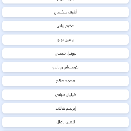
أشرف حكيمي
حكيم زياش
ياسين بونو
ليونيل ميسي
كريستيانو رونالدو
محمد صلاح
كيليان مبابي
إيرلينج هالاند
لامين يامال