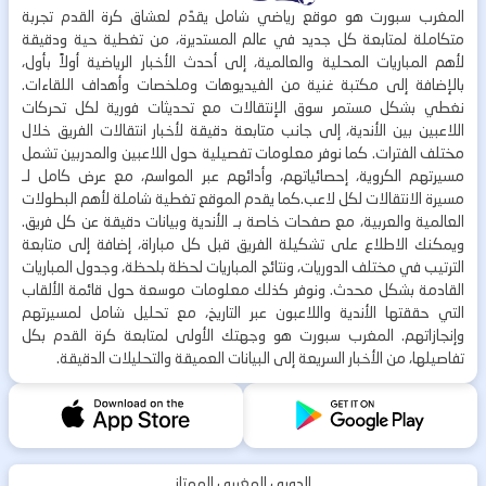
المغرب سبورت هو موقع رياضي شامل يقدّم لعشاق كرة القدم تجربة
متكاملة لمتابعة كل جديد في عالم المستديرة، من تغطية حية ودقيقة
لأهم المباريات المحلية والعالمية، إلى أحدث الأخبار الرياضية أولاً بأول،
بالإضافة إلى مكتبة غنية من الفيديوهات وملخصات وأهداف اللقاءات.
نغطي بشكل مستمر سوق الإنتقالات مع تحديثات فورية لكل تحركات
اللاعبين بين الأندية، إلى جانب متابعة دقيقة لأخبار انتقالات الفريق خلال
مختلف الفترات. كما نوفر معلومات تفصيلية حول اللاعبين والمدربين تشمل
مسيرتهم الكروية، إحصائياتهم، وأدائهم عبر المواسم، مع عرض كامل لـ
مسيرة الانتقالات لكل لاعب.كما يقدم الموقع تغطية شاملة لأهم البطولات
العالمية والعربية، مع صفحات خاصة بـ الأندية وبيانات دقيقة عن كل فريق.
ويمكنك الاطلاع على تشكيلة الفريق قبل كل مباراة، إضافة إلى متابعة
الترتيب في مختلف الدوريات، ونتائج المباريات لحظة بلحظة، وجدول المباريات
القادمة بشكل محدث. ونوفر كذلك معلومات موسعة حول قائمة الألقاب
التي حققتها الأندية واللاعبون عبر التاريخ، مع تحليل شامل لمسيرتهم
وإنجازاتهم. المغرب سبورت هو وجهتك الأولى لمتابعة كرة القدم بكل
تفاصيلها، من الأخبار السريعة إلى البيانات العميقة والتحليلات الدقيقة.
الدوري المغربي الممتاز