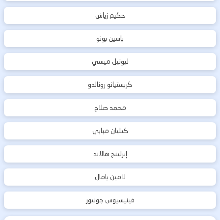
حكيم زياش
ياسين بونو
ليونيل ميسي
كريستيانو رونالدو
محمد صلاح
كيليان مبابي
إيرلينج هالاند
لامين يامال
فينيسيوس جونيور