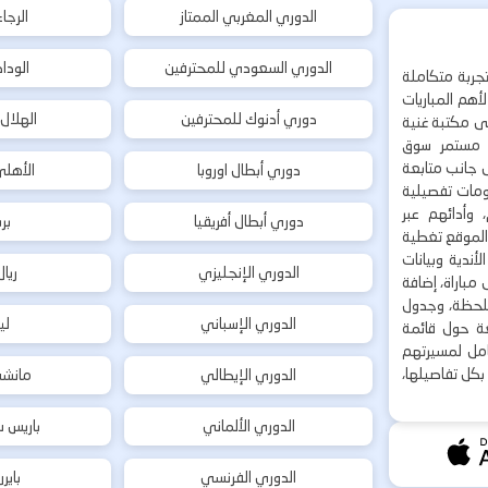
الدوري المغربي الممتاز
الرجا
الدوري السعودي للمحترفين
الودا
جربة متكاملة
هم المباريات
دوري أدنوك للمحترفين
الهلال
إلى مكتبة غنية
 مستمر سوق
ى جانب متابعة
دوري أبطال اوروبا
الأهل
لومات تفصيلية
 وأدائهم عبر
دوري أبطال أفريقيا
بر
 الموقع تغطية
أندية وبيانات
الدوري الإنجليزي
ريا
مباراة، إضافة
 بلحظة، وجدول
الدوري الإسباني
لي
ة حول قائمة
شامل لمسيرتهم
بكل تفاصيلها،
الدوري الإيطالي
مانشس
الدوري الألماني
باريس س
الدوري الفرنسي
باير