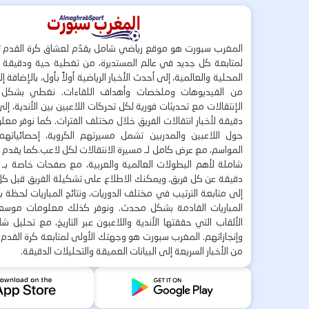
المغرب سبورت هو موقع رياضي شامل يقدّم لعشاق كرة القدم ت
لمتابعة كل جديد في عالم المستديرة، من تغطية حية ودقيقة لأ
المحلية والعالمية، إلى أحدث الأخبار الرياضية أولاً بأول، بالإضافة 
من الفيديوهات وملخصات وأهداف اللقاءات. نغطي بشكل
الإنتقالات مع تحديثات فورية لكل تحركات اللاعبين بين الأندية، إل
دقيقة لأخبار انتقالات الفريق خلال مختلف الفترات. كما نوفر مع
حول اللاعبين والمدربين تشمل مسيرتهم الكروية، إحصائياتهم،
المواسم، مع عرض كامل لـ مسيرة الانتقالات لكل لاعب.كما يقدم
شاملة لأهم البطولات العالمية والعربية، مع صفحات خاصة بـ ال
دقيقة عن كل فريق. ويمكنك الاطلاع على تشكيلة الفريق قبل كل 
إلى متابعة الترتيب في مختلف الدوريات، ونتائج المباريات لحظة
المباريات القادمة بشكل محدث. ونوفر كذلك معلومات موسع
الألقاب التي حققتها الأندية واللاعبون عبر التاريخ، مع تحليل 
وإنجازاتهم. المغرب سبورت هو وجهتك الأولى لمتابعة كرة القدم 
من الأخبار السريعة إلى البيانات العميقة والتحليلات الدقيقة.