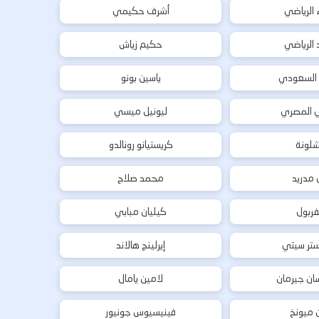
ء الرياضي
أشرف حكيمي
د الرياضي
حكيم زياش
 السعودي
ياسين بونو
ي المصري
ليونيل ميسي
شلونة
كريستيانو رونالدو
ل مدريد
محمد صلاح
فربول
كيليان مبابي
تر سيتي
إيرلينج هالاند
ان جيرمان
لامين يامال
ن ميونخ
فينيسيوس جونيور