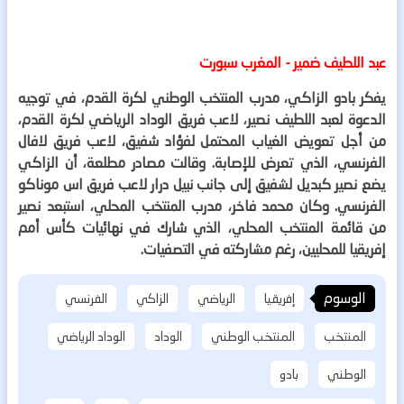
عبد اللطيف ضمير - المغرب سبورت
يفكر بادو الزاكي، مدرب المنتخب الوطني لكرة القدم، في توجيه
الدعوة لعبد اللطيف نصير، لاعب فريق الوداد الرياضي لكرة القدم،
من أجل تعويض الغياب المحتمل لفؤاد شفيق، لاعب فريق لافال
الفرنسي، الذي تعرض للإصابة. وقالت مصادر مطلعة، أن الزاكي
يضع نصير كبديل لشفيق إلى جانب نبيل درار لاعب فريق اس موناكو
الفرنسي. وكان محمد فاخر، مدرب المنتخب المحلي، استبعد نصير
من قائمة المنتخب المحلي، الذي شارك في نهائيات كأس أمم
إفريقيا للمحليين، رغم مشاركته في التصفيات.
الوسوم
إفريقيا
الرياضي
الزاكي
الفرنسي
المنتخب
المنتخب الوطني
الوداد
الوداد الرياضي
الوطني
بادو