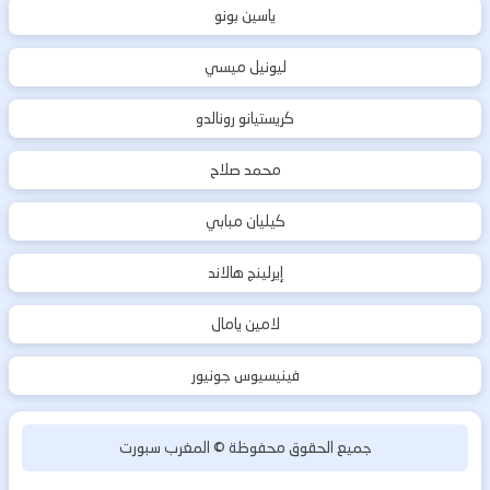
ياسين بونو
ليونيل ميسي
كريستيانو رونالدو
محمد صلاح
كيليان مبابي
إيرلينج هالاند
لامين يامال
فينيسيوس جونيور
جميع الحقوق محفوظة ©
المغرب سبورت