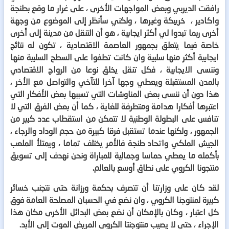
رافقت الديربي وبعض المواجهات الأخرى ، على غرار ما وقع بطنجة
واكادير ، خريبكة وغيرها ، ولكني سأنظر إلى الموضوع من وجهة
أخرى ربما تبدوا لي أكثر ايجابية ، هو أن التنقل من مدينة إلى أخرى
خاصة فيما يتعلق بجمهور العاصمة الاقتصادية ، تكون له نتائج
ايجابية أكثر منها سلبية وان كانت تطفوا على السطح السلبية منها
وننسى الايجابية ، فكل تنقل يخلق نوعا من الرواج الاقتصادي
بالمدن المستقبلة ويعطي وجها آخرا للتآخي والتواصل مع الأخر ،
هذا دون أن ننسى بعض المناوشات التي تسببها بعض الأفكار التي
اعتبرها أفكارا هدامة ومتطرفة للغاية ، كما أن بعض الفرق التي لا
تنافس على البطولة الوطنية لا تتمكن من استقطاب عدد كبير من
الجمهور ، ولكنها عندما تستقبل فرقا كبيرة من حجم الوداد والرجاء ،
الجيش الملكي واتحاد طنجة فالأمر يختلف تماما ، ويمتلأ الملعب
بأكمله ما يعطي حماسا وجمالية للمباراة ونحن نهدف إلى تسويق
منتجونا الكروي على نطاق أوسع بالعالم.
لقد كان على وزارتنا أن تتصرف بحكمة ورزانة حتى نتجنب خسائر
كبيرة لمنتوجنا الكروي ، وان نضع في الحسبان المصلحة العامة فوق
كل اعتبار ، وكان بالإمكان أن نضع بعض البدائل الأخرى مكان هذا
الإجراء ، حتى لا يصيب منتوجنتا الكروي المريض الموت إلى الأبد.