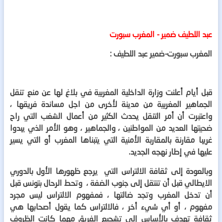
عبد اللطيف ضمير - المغرب سبورت
المغرب سبورت-ضمير عبد اللطيف
:
قبل أيام أعلنت وزارة الداخلية المغربية في بلاغ لها عن منع تنقل
الجماهير المغربية من مدينة لأخرى من اجل مساندة فريقها ،
واعتبرت أن أمر التنقل يحدث الكثير من أعمال الشغب التي راح
ضحيتها العديد من المواطنين ، والجماهير ، وهو الأمر الذي يبدوا
غريبا مقارنة بالمقاربة الأمنية التي يتبناها المغرب أو التي يسير
عليها في إطار نهجه الجديد.
وبالعودة إلى ثقافة الالتراس التي يرجع ظهورها الأول بالدوري
الايطالي قبل أن تنتقل إلى جنوب الضفة ، وتحط الرحال بتونس قبل
أن تدخل المغرب وتجد ضالتها ، فمفهوم الالتراس ليس مجرد
مفهوم ، أو أي شيء أخر ، فالالتراس كما يقول أصحابها هي
ثقافة تهدف بالأساس إلى تشجيع الفريق مهما كانت الظروف