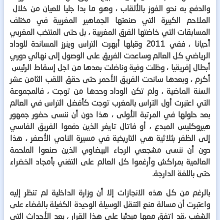
والدفع به نحو الفوز بالألقاب ، وهو ما بدا جليا للعيان من خلال
الملاحم الكبيرة التي صنعتها الجماهير المغربية في مختلف
المسابقات التي خاضتها الفرق المغربية ، بل حتى المنتخب المغربي
أحيانا ، ففي 2011 وقبلها أبهرت التراس وينرز المساندة للوداد
الرياضي كل العالم وساعدت الفريق على الوصول إلى نهائي دوري
أبطال إفريقيا ، وظلت وفية وناضلت بعدها من اجل إسقاط الرئيس
أكرم ، وبعدها ساندت الفريق الأحمر حتى حقق اللقب الثامن عشر
السنة الماضية ، ولم تكن الوداد وحدها من توجت ، فالمجموعة
التي اعتبرت أول التراس بالمغرب توجت كأفضل التراس في العالم
بعد حلولها في المرتبة الأولى ، هذا دون أن ننسى حضور جمهور
هيروكليس المبدع ، أو فاتال تايغر الذين دفعوا الفريق الفاسي
إلى الظفر بثلاثية هي التاريخية في مسيرة النادي الأصفر ، هذا
دون أن ننسى مشجعي الرجاء البيضاوي الذين صنعوا الملحمة
العالمية بمراكش وأرغموا كل العالم على التغني بأمجاد الخضراء
حتى باللغة الدارجة.
بالرغم من كل هذه الانجازات إلا أن وزارة الداخلية لم تنظر إليه
واعتبرت أن مسالة منع التنقل الوسيلة الوحيدة الكفيلة بالقضاء على
الشغب ،قد اتفق معها مبدئيا على هذا القرار ، بعد الأحداث التي