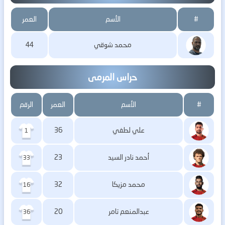
#
الأسم
العمر
محمد شوقي
44
حراس المرمى
#
الأسم
العمر
الرقم
علي لطفي
36
1
أحمد نادر السيد
23
33
محمد مزيكا
32
16
عبدالمنعم تامر
20
36