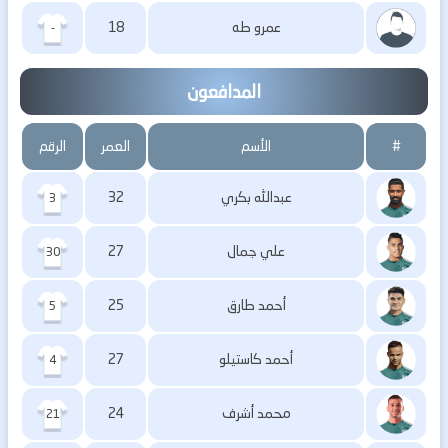
عمرو طه
18
-
المدافعون
#
الأسم
العمر
الرقم
عبدالله بكري
32
3
علي جمال
27
30
أحمد طارق
25
5
أحمد كاستيلو
27
4
محمد أشرف
24
21