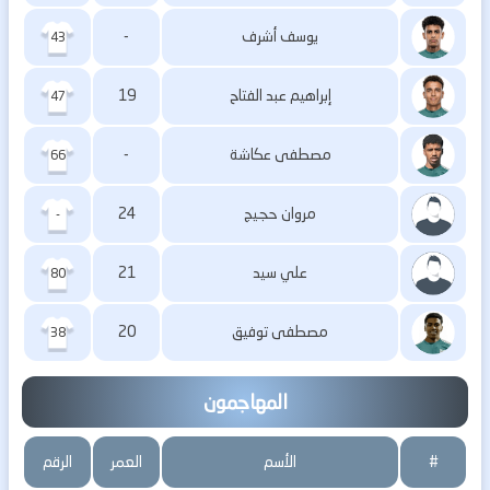
يوسف أشرف
-
43
إبراهيم عبد الفتاح
19
47
مصطفى عكاشة
-
66
مروان حجيج
24
-
علي سيد
21
80
مصطفى توفيق
20
38
المهاجمون
#
الأسم
العمر
الرقم