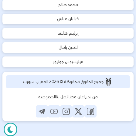
محمد صلاح
كيليان مبابي
إيرلينج هالاند
لامين يامال
فينيسيوس جونيور
جميع الحقوق محفوظة ©
2026
المغرب سبورت
من نحن
اعلن معنا
اتصل بنا
الخصوصية