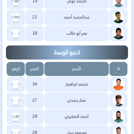
محمد عوض
19
38
عبدالحميد أحمد
21
39
عمر أبو طالب
18
-
لاعبو الوسط
#
الأسم
العمر
الرقم
محمد ابراهيم
34
-
عمار حمدي
27
-
أحمد الصغيري
28
18
محمود نبيل
28
-