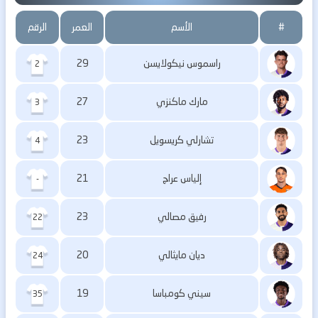
#
الأسم
العمر
الرقم
راسموس نيكولايسن
29
2
مارك ماكنزي
27
3
تشارلي كريسويل
23
4
إلياس عراج
21
-
رفيق مصالي
23
22
ديان مايثالي
20
24
سيني كومباسا
19
35