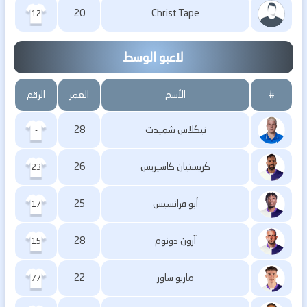
20
Christ Tape
12
لاعبو الوسط
#
الأسم
العمر
الرقم
نيكلاس شميدت
28
-
كريستيان كاسيريس
26
23
أبو فرانسيس
25
17
آرون دونوم
28
15
ماريو ساور
22
77