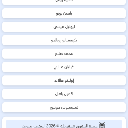
ياسين بونو
ليونيل ميسي
كريستيانو رونالدو
محمد صلاح
كيليان مبابي
إيرلينج هالاند
لامين يامال
فينيسيوس جونيور
جميع الحقوق محفوظة ©
2026
المغرب سبورت