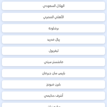
الهلال السعودي
الأهلي المصري
برشلونة
ريال مدريد
ليفربول
مانشستر سيتي
باريس سان جيرمان
بايرن ميونخ
أشرف حكيمي
حكيم زياش