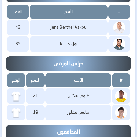
#
الأسم
العمر
43
Jens Berthel Askou
بول جارسيا
35
حراس المرمى
#
الأسم
العمر
الرقم
غيوم ريستس
21
1
ماثيس نيفلور
19
-
المدافعون