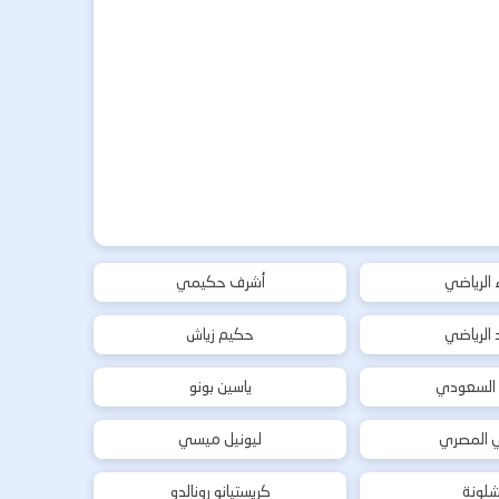
ء الرياضي
أشرف حكيمي
د الرياضي
حكيم زياش
 السعودي
ياسين بونو
ي المصري
ليونيل ميسي
شلونة
كريستيانو رونالدو