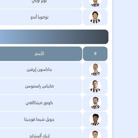
لويز أوبي
تومويا أندو
#
الأسم
جاكسون إيرفين
ماتياس راسموسن
كونور ميتكالفي
جويل شيما فوجيتا
إريك ألستراند