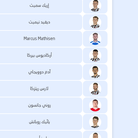
إريك سميث
ديفيد نيميث
Marcus Mathisen
أركاديوس بيركا
آدم دوويجاي
لارس ريتزكا
روني جانسون
يانّيك روباتش