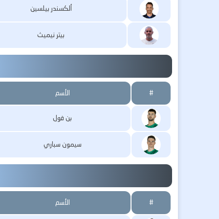
ألكسندر بيلسين
بيتر نيميث
#
الأسم
بن فول
سيمون سباري
#
الأسم