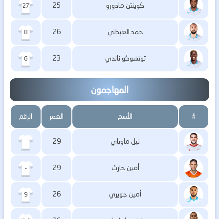
كوينتن مادورو
25
27
حمد العبدلي
26
8
توتشوكو ناندي
23
6
المهاجمون
#
الأسم
العمر
الرقم
نيل ماوباي
29
-
أمين حارث
29
-
أمين جويري
26
9