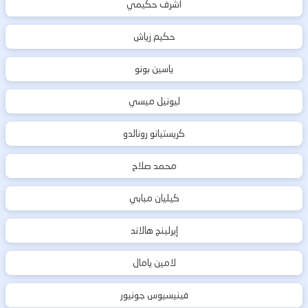
أشرف حكيمي
حكيم زياش
ياسين بونو
ليونيل ميسي
كريستيانو رونالدو
محمد صلاح
كيليان مبابي
إيرلينج هالاند
لامين يامال
فينيسيوس جونيور