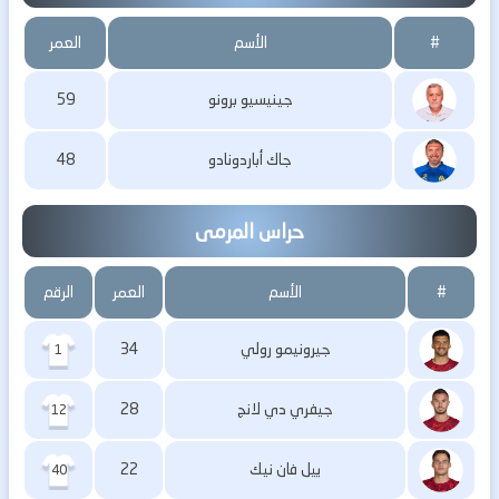
#
الأسم
العمر
جينيسيو برونو
59
جاك أباردونادو
48
حراس المرمى
#
الأسم
العمر
الرقم
جيرونيمو رولي
34
1
جيفري دي لانج
28
12
ييل فان نيك
22
40