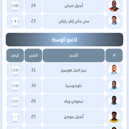
أبدول ميتي
24
18
سي جاي إغان رايلي
23
4
لاعبو الوسط
#
الأسم
العمر
الرقم
بيير اميل هوبيرج
31
23
كوندوجبيا
33
19
تيموتي وياه
26
22
أنخيل جوميز
25
-