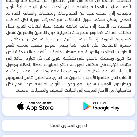
متكاملة لمتابعة كل جديد في عالم المستديرة، من تغطية حية ودقيقة
لأهم المباريات المحلية والعالمية، إلى أحدث الأخبار الرياضية أولاً بأول،
بالإضافة إلى مكتبة غنية من الفيديوهات وملخصات وأهداف اللقاءات.
نغطي بشكل مستمر سوق الإنتقالات مع تحديثات فورية لكل تحركات
اللاعبين بين الأندية، إلى جانب متابعة دقيقة لأخبار انتقالات الفريق خلال
مختلف الفترات. كما نوفر معلومات تفصيلية حول اللاعبين والمدربين تشمل
مسيرتهم الكروية، إحصائياتهم، وأدائهم عبر المواسم، مع عرض كامل لـ
مسيرة الانتقالات لكل لاعب. كما يقدم الموقع تغطية شاملة لأهم
البطولات العالمية والعربية، مع صفحات خاصة بـ الأندية وبيانات دقيقة عن
كل فريق. ويمكنك الاطلاع على تشكيلة الفريق قبل كل مباراة، إضافة إلى
متابعة الترتيب في مختلف الدوريات، ونتائج المباريات لحظة بلحظة، وجدول
المباريات القادمة بشكل محدث. ونوفر كذلك معلومات موسعة حول قائمة
الألقاب التي حققتها الأندية واللاعبون عبر التاريخ، مع تحليل شامل لمسيرتهم
وإنجازاتهم. المغرب سبورت هو وجهتك الأولى لمتابعة كرة القدم بكل
تفاصيلها، من الأخبار السريعة إلى البيانات العميقة والتحليلات الدقيقة.
الدوري المغربي الممتاز