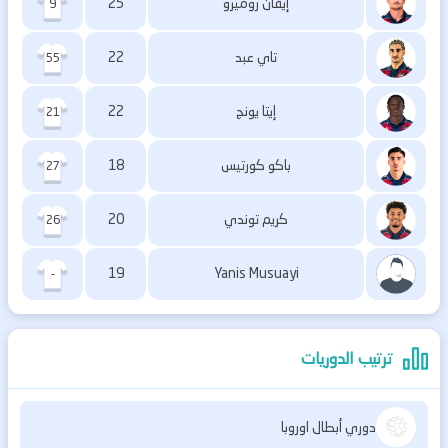
إيفان روميرو
25
9
تاي عبد
22
55
إيتا يونج
22
21
باكو كورتيس
18
27
كريم توندي
20
26
19
Yanis Musuayi
-
ترتيب الدوريات
دوري أبطال اوروبا