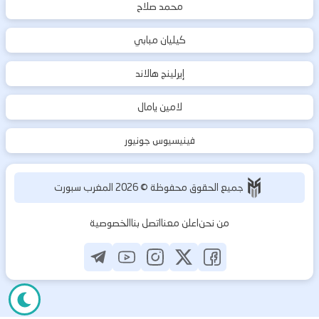
محمد صلاح
كيليان مبابي
إيرلينج هالاند
لامين يامال
فينيسيوس جونيور
جميع الحقوق محفوظة ©
2026
المغرب سبورت
من نحن
اعلن معنا
اتصل بنا
الخصوصية