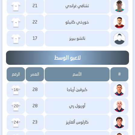
تشافي غراندي
21
-
خورخي كابيلو
22
-
ناتشو بيريز
17
-
لاعبو الوسط
#
الأسم
العمر
الرقم
كيرفين أرياجا
28
16
أوريول ري
28
20
كارلوس ألفاريز
23
24