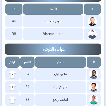
#
الأسم
العمر
لويس كاسترو
46
38
Vicente Iborra
حراس المرمى
#
الأسم
العمر
الرقم
ماثيو رايان
34
-
بابلو كونيات
24
1
اليكس بريمو
22
-