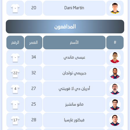
20
Dani Martín
-
المدافعون
#
الأسم
العمر
الرقم
عيسى ماندي
34
-
جيريمي تولجان
32
22
أدريان دي لا فوينتي
27
4
مانو سانشيز
25
-
فيكتور غارسيا
28
17