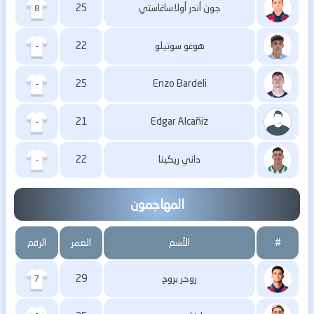
جون أندر أولاساغاستي
25
8
هوغو سوتيلو
22
-
25
Enzo Bardeli
-
21
Edgar Alcañiz
-
داني ريكينا
22
-
المهاجمون
#
الأسم
العمر
الرقم
روجر بروج
29
7