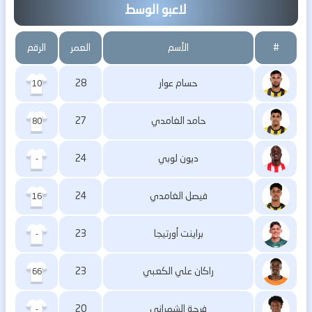
لاعبو الوسط
#
الأسم
العمر
الرقم
حسام عوار
28
10
حامد الغامدي
27
80
ديون لوبي
24
-
فيصل الغامدي
24
16
براينت أورتيجا
23
-
راكان علي الكعبي
23
66
فرحة الشمراني
20
-