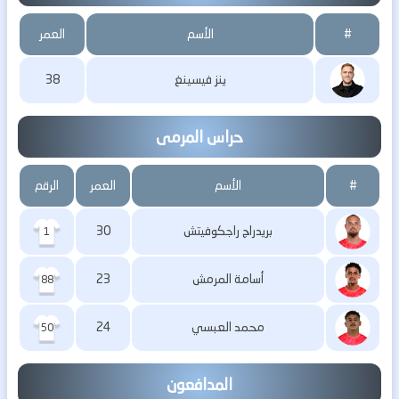
#
الأسم
العمر
ينز فيسينغ
38
حراس المرمى
#
الأسم
العمر
الرقم
بريدراج راجكوفيتش
30
1
أسامة المرمش
23
88
محمد العبسي
24
50
المدافعون