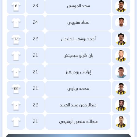
سعد الموسى
23
6
معاذ فقيهي
24
-
أحمد يوسف الجليدان
22
32
يان كارلو سيميتش
21
-
إيزاياس رودريغيز
21
-
محمد برناوي
21
66
عبدالرحمن عبيد العبيد
22
-
عبدالله منصور الرشيدي
21
-