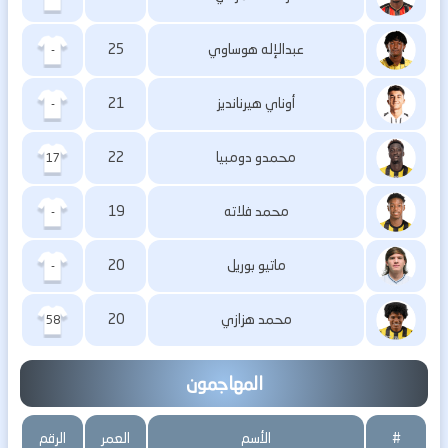
عبدالإله هوساوي
25
-
أوناي هيرنانديز
21
-
محمدو دومبيا
22
17
محمد فلاته
19
-
ماتيو بوريل
20
-
محمد هزازي
20
58
المهاجمون
#
الأسم
العمر
الرقم