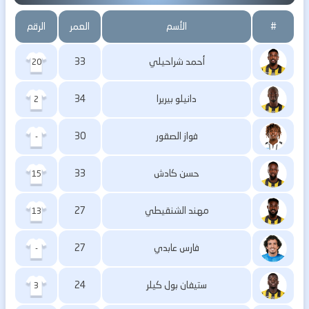
#
الأسم
العمر
الرقم
أحمد شراحيلي
33
20
دانيلو بيريرا
34
2
فواز الصقور
30
-
حسن كادش
33
15
مهند الشنقيطي
27
13
فارس عابدي
27
-
ستيفان بول كيلر
24
3