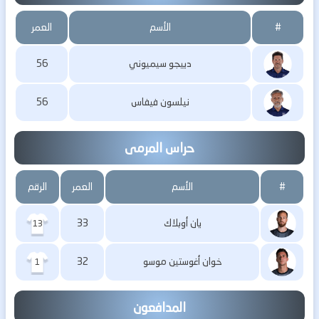
#
الأسم
العمر
دييجو سيميوني
56
نيلسون فيفاس
56
حراس المرمى
#
الأسم
العمر
الرقم
يان أوبلاك
33
13
خوان أغوستين موسو
32
1
المدافعون