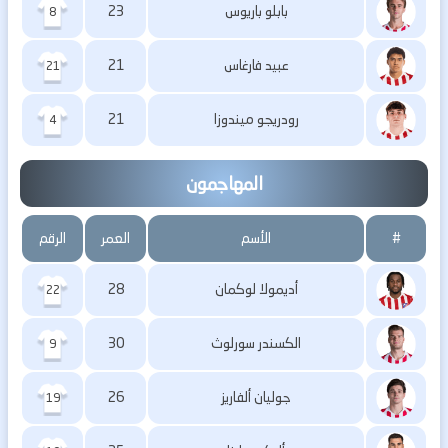
بابلو باريوس
23
8
عبيد فارغاس
21
21
رودريجو ميندوزا
21
4
المهاجمون
#
الأسم
العمر
الرقم
أديمولا لوكمان
28
22
الكسندر سورلوث
30
9
جوليان ألفاريز
26
19