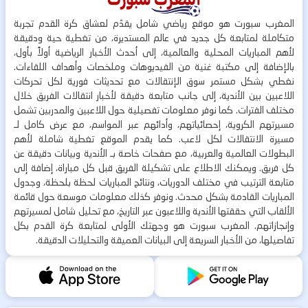
المغرب سبورت هو موقع رياضي شامل يقدّم لعشاق كرة القدم تجربة
متكاملة لمتابعة كل جديد في عالم المستديرة، من تغطية حية ودقيقة
لأهم المباريات المحلية والعالمية، إلى أحدث الأخبار الرياضية أولاً بأول،
بالإضافة إلى مكتبة غنية من الفيديوهات وملخصات وأهداف اللقاءات.
نغطي بشكل مستمر سوق الإنتقالات مع تحديثات فورية لكل تحركات
اللاعبين بين الأندية، إلى جانب متابعة دقيقة لأخبار انتقالات الفريق خلال
مختلف الفترات. كما نوفر معلومات تفصيلية حول اللاعبين والمدربين تشمل
مسيرتهم الكروية، إحصائياتهم، وأدائهم عبر المواسم، مع عرض كامل لـ
مسيرة الانتقالات لكل لاعب. كما يقدم الموقع تغطية شاملة لأهم
البطولات العالمية والعربية، مع صفحات خاصة بـ الأندية وبيانات دقيقة عن
كل فريق. ويمكنك الاطلاع على تشكيلة الفريق قبل كل مباراة، إضافة إلى
متابعة الترتيب في مختلف الدوريات، ونتائج المباريات لحظة بلحظة، وجدول
المباريات القادمة بشكل محدث. ونوفر كذلك معلومات موسعة حول قائمة
الألقاب التي حققتها الأندية واللاعبون عبر التاريخ، مع تحليل شامل لمسيرتهم
وإنجازاتهم. المغرب سبورت هو وجهتك الأولى لمتابعة كرة القدم بكل
تفاصيلها، من الأخبار السريعة إلى البيانات العميقة والتحليلات الدقيقة.