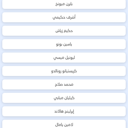
بايرن ميونخ
أشرف حكيمي
حكيم زياش
ياسين بونو
ليونيل ميسي
كريستيانو رونالدو
محمد صلاح
كيليان مبابي
إيرلينج هالاند
لامين يامال