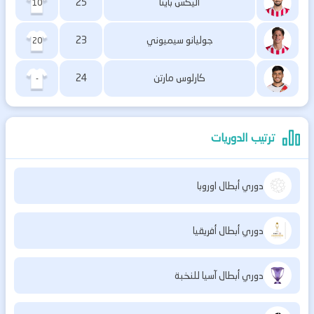
أليكس باينا
25
10
جوليانو سيميوني
23
20
كارلوس مارتن
24
-
ترتيب الدوريات
دوري أبطال اوروبا
دوري أبطال أفريقيا
دوري أبطال آسيا للنخبة