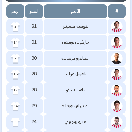
#
الأسم
العمر
الرقم
خوسيه خيمينيز
31
2
ماركوس يورينتي
31
14
اليخاندرو جريمالدو
30
-
ناهويل مولينا
28
16
دافيد هانكو
28
17
روبين لي نورماند
29
24
ماتيو روجيري
24
3