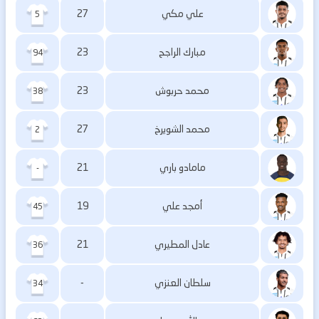
علي مكي
27
5
مبارك الراجح
23
94
محمد حربوش
23
38
محمد الشويرخ
27
2
مامادو باري
21
-
أمجد علي
19
45
عادل المطيري
21
36
سلطان العنزي
-
34