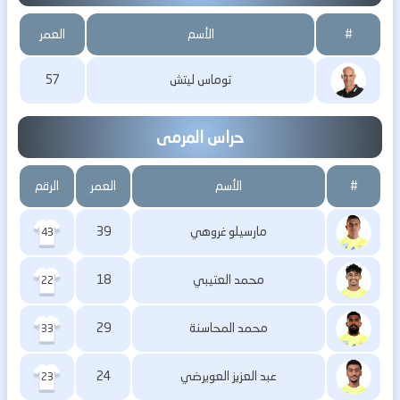
#
الأسم
العمر
توماس ليتش
57
حراس المرمى
#
الأسم
العمر
الرقم
مارسيلو غروهي
39
43
محمد العتيبي
18
22
محمد المحاسنة
29
33
عبد العزيز العويرضي
24
23