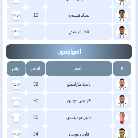
عماد قيسي
19
46
ناصر البيشي
-
72
المهاجمون
#
الأسم
العمر
الرقم
يانيك كاراسكو
32
10
كارلوس جونيور
30
13
دانيل بودينسي
30
-
فارس عويس
24
48