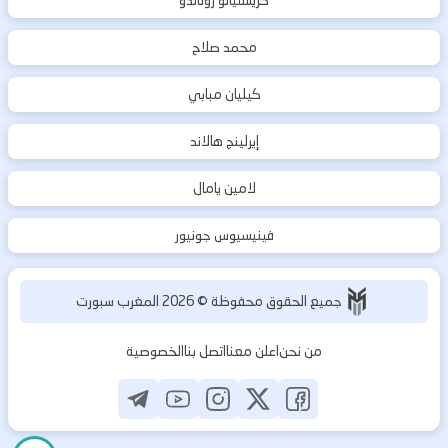
كريستيانو رونالدو
محمد صلاح
كيليان مبابي
إيرلينج هالاند
لامين يامال
فينيسيوس جونيور
جميع الحقوق محفوظة ©
2026
المغرب سبورت
من نحن
اعلن معنا
اتصل بنا
الخصوصية