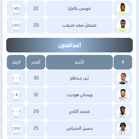
موسى كامارا
22
45
مشعل سعد متيعب
20
55
المدافعون
#
الأسم
العمر
الرقم
تين جيدفاج
30
-
ويسلي هوديت
32
4
محمد الثاني
29
-
حسين الصبياني
25
16