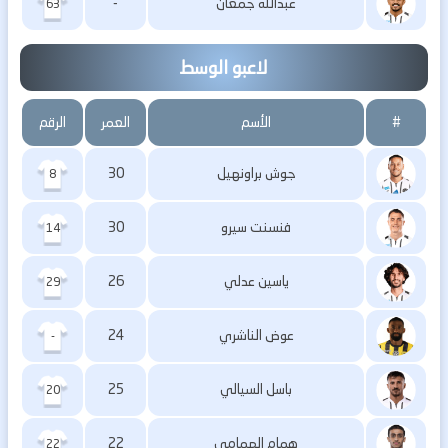
عبدالله جمعان
-
63
لاعبو الوسط
#
الأسم
العمر
الرقم
جوش براونهيل
30
8
فنسنت سيرو
30
14
ياسين عدلي
26
29
عوض الناشري
24
-
باسل السيالي
25
20
همام الهمامي
22
22